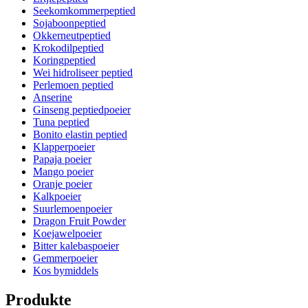
Seekomkommerpeptied
Sojaboonpeptied
Okkerneutpeptied
Krokodilpeptied
Koringpeptied
Wei hidroliseer peptied
Perlemoen peptied
Anserine
Ginseng peptiedpoeier
Tuna peptied
Bonito elastin peptied
Klapperpoeier
Papaja poeier
Mango poeier
Oranje poeier
Kalkpoeier
Suurlemoenpoeier
Dragon Fruit Powder
Koejawelpoeier
Bitter kalebaspoeier
Gemmerpoeier
Kos bymiddels
Produkte