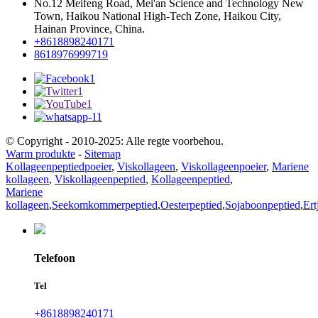
No.12 Meifeng Road, Mei'an Science and Technology New
Town, Haikou National High-Tech Zone, Haikou City,
Hainan Province, China.
+8618898240171
8618976999719
© Copyright - 2010-2025: Alle regte voorbehou.
Warm produkte
-
Sitemap
Kollageenpeptiedpoeier
,
Viskollageen
,
Viskollageenpoeier
,
Mariene
kollageen
,
Viskollageenpeptied
,
Kollageenpeptied
,
Mariene
kollageen
,
Seekomkommerpeptied
,
Oesterpeptied
,
Sojaboonpeptied
,
Ert
Telefoon
Tel
+8618898240171