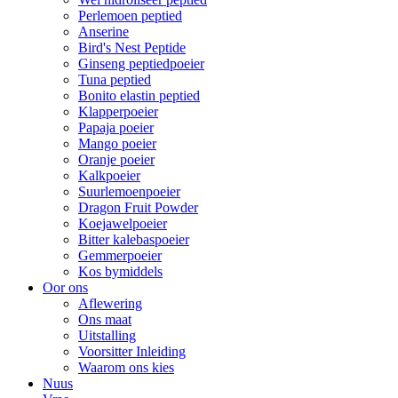
Perlemoen peptied
Anserine
Bird's Nest Peptide
Ginseng peptiedpoeier
Tuna peptied
Bonito elastin peptied
Klapperpoeier
Papaja poeier
Mango poeier
Oranje poeier
Kalkpoeier
Suurlemoenpoeier
Dragon Fruit Powder
Koejawelpoeier
Bitter kalebaspoeier
Gemmerpoeier
Kos bymiddels
Oor ons
Aflewering
Ons maat
Uitstalling
Voorsitter Inleiding
Waarom ons kies
Nuus