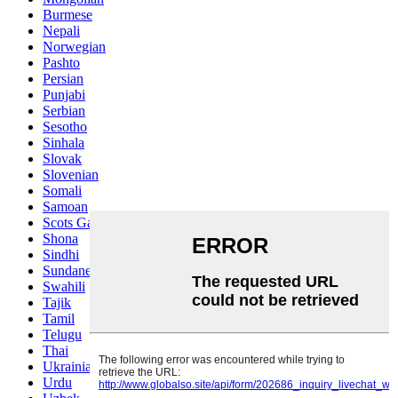
Burmese
Nepali
Norwegian
Pashto
Persian
Punjabi
Serbian
Sesotho
Sinhala
Slovak
Slovenian
Somali
Samoan
Scots Gaelic
Shona
Sindhi
Sundanese
Swahili
Tajik
Tamil
Telugu
Thai
Ukrainian
Urdu