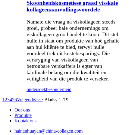
Skoonheidskosmetiese graad visskale
kollageenaanvullingsvoordele
Namate die vraag na viskollageen steeds
groei, probeer baie ondernemings om
viskollageen groothandel te koop. Dit stel
hulle in staat om produkte van hoë gehalte
aan hul kliënte te bied, terwyl hulle
voordeel trek uit kostebesparings. Die
verkryging van viskollageen van
betroubare verskaffers is egter van
kardinale belang om die kwaliteit en
veiligheid van die produk te verseker.
ondersoek
besonderheid
1
2
3
4
5
6
Volgende>
>>
Bladsy 1 /19
Oor ons
Produkte
Kontak ons
hainanhuayan@china-collagen.com