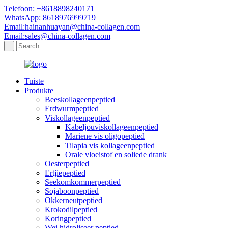
Telefoon: +8618898240171
WhatsApp: 8618976999719
Email:hainanhuayan@china-collagen.com
Email:sales@china-collagen.com
Tuiste
Produkte
Beeskollageenpeptied
Erdwurmpeptied
Viskollageenpeptied
Kabeljouviskollageenpeptied
Mariene vis oligopeptied
Tilapia vis kollageenpeptied
Orale vloeistof en soliede drank
Oesterpeptied
Ertjiepeptied
Seekomkommerpeptied
Sojaboonpeptied
Okkerneutpeptied
Krokodilpeptied
Koringpeptied
Wei hidroliseer peptied