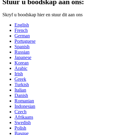
Stuur u boodskap aan ons:
Skryf u boodskap hier en stuur dit aan ons
English
French
German
Portuguese
Spanish
Russian
Japanese
Korean
Arabic
Irish
Greek
Turkish
Italian
Danish
Romanian
Indonesian
Czech
Afrikaans
Swedish
Polish
Basque