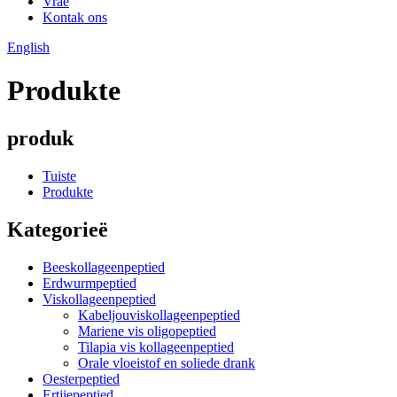
Vrae
Kontak ons
English
Produkte
produk
Tuiste
Produkte
Kategorieë
Beeskollageenpeptied
Erdwurmpeptied
Viskollageenpeptied
Kabeljouviskollageenpeptied
Mariene vis oligopeptied
Tilapia vis kollageenpeptied
Orale vloeistof en soliede drank
Oesterpeptied
Ertjiepeptied