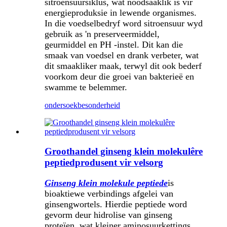
sitroensuursiklus, wat noodsaaklik is vir
energieproduksie in lewende organismes.
In die voedselbedryf word sitroensuur wyd
gebruik as 'n preserveermiddel,
geurmiddel en PH -instel. Dit kan die
smaak van voedsel en drank verbeter, wat
dit smaakliker maak, terwyl dit ook bederf
voorkom deur die groei van bakterieë en
swamme te belemmer.
ondersoek
besonderheid
Groothandel ginseng klein molekulêre
peptiedprodusent vir velsorg
Ginseng klein molekule peptiede
is
bioaktiewe verbindings afgelei van
ginsengwortels. Hierdie peptiede word
gevorm deur hidrolise van ginseng
proteïen, wat kleiner aminosuurkettings