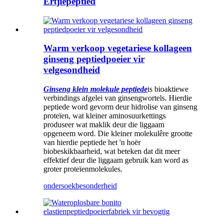
Ertjiepeptied
Warm verkoop vegetariese kollageen
ginseng peptiedpoeier vir
velgesondheid
Ginseng klein molekule peptiede
is bioaktiewe
verbindings afgelei van ginsengwortels. Hierdie
peptiede word gevorm deur hidrolise van ginseng
proteïen, wat kleiner aminosuurkettings
produseer wat maklik deur die liggaam
opgeneem word. Die kleiner molekulêre grootte
van hierdie peptiede het 'n hoër
biobeskikbaarheid, wat beteken dat dit meer
effektief deur die liggaam gebruik kan word as
groter proteïenmolekules.
ondersoek
besonderheid