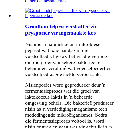
ondersoek
besonderheid
Groothandelprysverskaffer vir
pryspoeier vir ingemaakte kos
Nisin is 'n natuurlike antimikrobiese
peptied wat baie aandag in die
voedselbedryf gekry het vir die vermoë
om die groei van sekere bakterieë te
belemmer, veral dié wat voedselbederf en
voedselgedraagde siekte veroorsaak.
Nisienpoeier word geproduseer deur 'n
fermentasieproses wat die groei van
laktokoccus laktis in 'n beheerde
omgewing behels. Die bakterieë produseer
nisin as 'n verdedigingsmeganisme teen
mededingende mikroörganismes. Sodra
die fermentasieproses voltooi is, word
nisin onttrek en gesuiwer vir gebruik in 'n