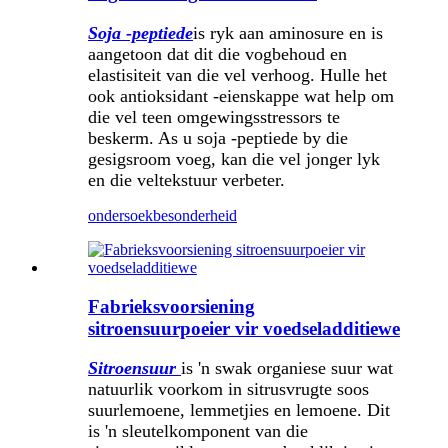
Soja -peptiede
is ryk aan aminosure en is
aangetoon dat dit die vogbehoud en
elastisiteit van die vel verhoog. Hulle het
ook antioksidant -eienskappe wat help om
die vel teen omgewingsstressors te
beskerm. As u soja -peptiede by die
gesigsroom voeg, kan die vel jonger lyk
en die veltekstuur verbeter.
ondersoek
besonderheid
Fabrieksvoorsiening
sitroensuurpoeier vir voedseladditiewe
Sitroensuur
is 'n swak organiese suur wat
natuurlik voorkom in sitrusvrugte soos
suurlemoene, lemmetjies en lemoene. Dit
is 'n sleutelkomponent van die