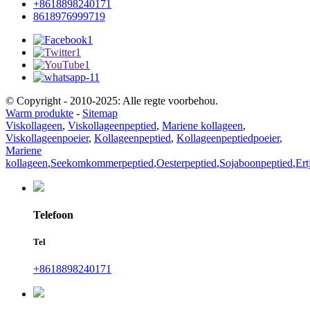
+8618898240171
8618976999719
© Copyright - 2010-2025: Alle regte voorbehou.
Warm produkte
-
Sitemap
Viskollageen
,
Viskollageenpeptied
,
Mariene kollageen
,
Viskollageenpoeier
,
Kollageenpeptied
,
Kollageenpeptiedpoeier
,
Mariene
kollageen
,
Seekomkommerpeptied
,
Oesterpeptied
,
Sojaboonpeptied
,
Ert
Telefoon
Tel
+8618898240171