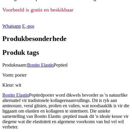
Voorbeeld is gratis en beskikbaar
Whatsapp
E -pos
Produkbesonderhede
Produk tags
Produknaam:
Bonito Elastin
Peptied
Vorm: poeier
Kleur: wit
Bonito Elastin
Peptiedpoeier word dikwels bevorder as 'n natuurlike
alternatief vir tradisionele kollageenaanvullings. Dit is ryk aan
aminosure, veral glisien, prolien en valien, wat noodsaaklik is vir die
liggaam om elastien en kollageen te sintetiseer. Die unieke
samestelling van Bonito Elastin -peptied maak dit 'n ideale keuse vir
diegene wat die elastisiteit en algemene voorkoms van hul vel wil
verbeter.