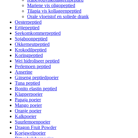
Mariene vis oligopeptied
Tilapia vis kollageenpeptied
Orale vloeistof en soliede drank
Oesterpeptied
Ertjiepeptied
Seekomkommerpeptied
Sojaboonpeptied
Okkerneutpeptied
Krokodilpeptied
Koringpeptied
Wei hidroliseer peptied
Perlemoen peptied
Anserine
Ginseng peptiedpoeier
Tuna peptied
Bonito elastin peptied
Klapperpoeier
Papaja poeier
Mango poeier
Oranje poeier
Kalkpoeier
Suurlemoenpoeier
Dragon Fruit Powder
Koejawelpoeier