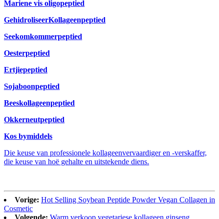
Mariene vis oligopeptied
Gehidroliseer
Kollageenpeptied
Seekomkommerpeptied
Oesterpeptied
Ertjiepeptied
Sojaboonpeptied
Beeskollageenpeptied
Okkerneutpeptied
Kos bymiddels
Die keuse van professionele kollageenvervaardiger en -verskaffer,
die keuse van hoë gehalte en uitstekende diens.
Vorige:
Hot Selling Soybean Peptide Powder Vegan Collagen in
Cosmetic
Volgende:
Warm verkoop vegetariese kollageen ginseng