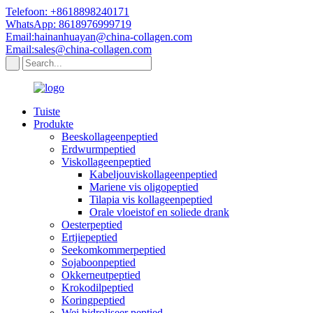
Telefoon: +8618898240171
WhatsApp: 8618976999719
Email:hainanhuayan@china-collagen.com
Email:sales@china-collagen.com
Tuiste
Produkte
Beeskollageenpeptied
Erdwurmpeptied
Viskollageenpeptied
Kabeljouviskollageenpeptied
Mariene vis oligopeptied
Tilapia vis kollageenpeptied
Orale vloeistof en soliede drank
Oesterpeptied
Ertjiepeptied
Seekomkommerpeptied
Sojaboonpeptied
Okkerneutpeptied
Krokodilpeptied
Koringpeptied
Wei hidroliseer peptied