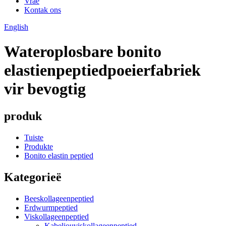
Vrae
Kontak ons
English
Wateroplosbare bonito
elastienpeptiedpoeierfabriek
vir bevogtig
produk
Tuiste
Produkte
Bonito elastin peptied
Kategorieë
Beeskollageenpeptied
Erdwurmpeptied
Viskollageenpeptied
Kabeljouviskollageenpeptied