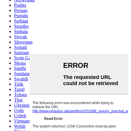
Pashto
Persian
Punjabi
Serbian
Sesotho
Sinhala
Slovak
Slovenian
Somali
Samoan
Scots Gaelic
Shona
Sindhi
Sundanese
Swahili
Tajik
Tamil
Telugu
Thai
Ukrainian
Urdu
Uzbek
Vietnamese
Welsh