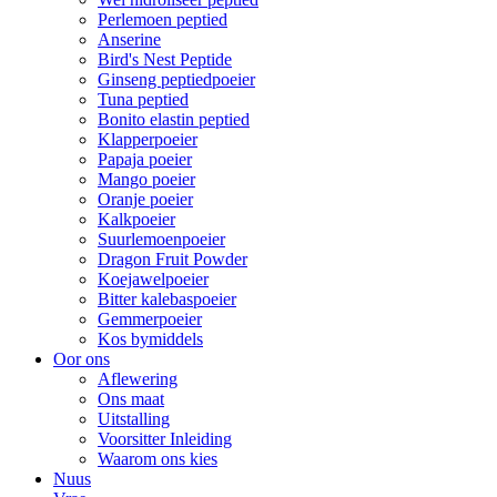
Perlemoen peptied
Anserine
Bird's Nest Peptide
Ginseng peptiedpoeier
Tuna peptied
Bonito elastin peptied
Klapperpoeier
Papaja poeier
Mango poeier
Oranje poeier
Kalkpoeier
Suurlemoenpoeier
Dragon Fruit Powder
Koejawelpoeier
Bitter kalebaspoeier
Gemmerpoeier
Kos bymiddels
Oor ons
Aflewering
Ons maat
Uitstalling
Voorsitter Inleiding
Waarom ons kies
Nuus