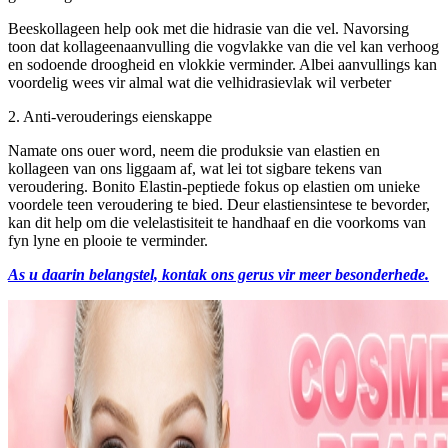
Beeskollageen help ook met die hidrasie van die vel. Navorsing
toon dat kollageenaanvulling die vogvlakke van die vel kan verhoog
en sodoende droogheid en vlokkie verminder. Albei aanvullings kan
voordelig wees vir almal wat die velhidrasievlak wil verbeter
2. Anti-verouderings eienskappe
Namate ons ouer word, neem die produksie van elastien en
kollageen van ons liggaam af, wat lei tot sigbare tekens van
veroudering. Bonito Elastin-peptiede fokus op elastien om unieke
voordele teen veroudering te bied. Deur elastiensintese te bevorder,
kan dit help om die velelastisiteit te handhaaf en die voorkoms van
fyn lyne en plooie te verminder.
As u daarin belangstel, kontak ons ​​gerus vir meer besonderhede.