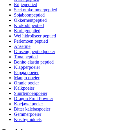
Ertjiepeptied
Seekomkommerpeptied
Sojaboonpeptied
Okkerneutpeptied
Krokodilpeptied
Koringpeptied
Wei hidroliseer peptied
Perlemoen peptied
Anserine
Ginseng peptiedpoeier
Tuna peptied
Bonito elastin peptied
Klapperpoeier
Papaja poeier
Mango poeier
Oranje poeier
Kalkpoeier
Suurlemoenpoeier
Dragon Fruit Powder
Koejawelpoeier
Bitter kalebaspoeier
Gemmerpoeier
Kos bymiddels