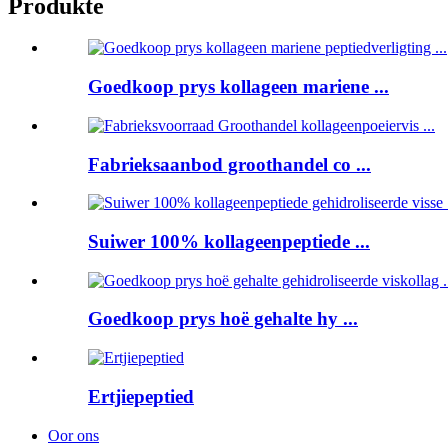
Produkte
Goedkoop prys kollageen mariene ...
Fabrieksaanbod groothandel co ...
Suiwer 100% kollageenpeptiede ...
Goedkoop prys hoë gehalte hy ...
Ertjiepeptied
Oor ons