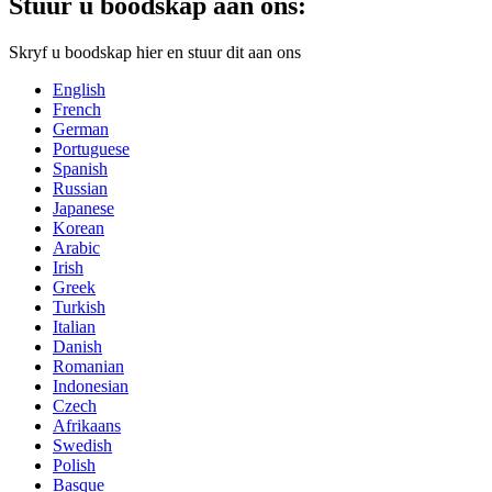
Stuur u boodskap aan ons:
Skryf u boodskap hier en stuur dit aan ons
English
French
German
Portuguese
Spanish
Russian
Japanese
Korean
Arabic
Irish
Greek
Turkish
Italian
Danish
Romanian
Indonesian
Czech
Afrikaans
Swedish
Polish
Basque