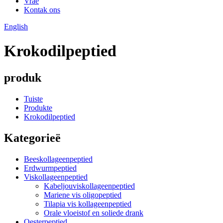
Vrae
Kontak ons
English
Krokodilpeptied
produk
Tuiste
Produkte
Krokodilpeptied
Kategorieë
Beeskollageenpeptied
Erdwurmpeptied
Viskollageenpeptied
Kabeljouviskollageenpeptied
Mariene vis oligopeptied
Tilapia vis kollageenpeptied
Orale vloeistof en soliede drank
Oesterpeptied