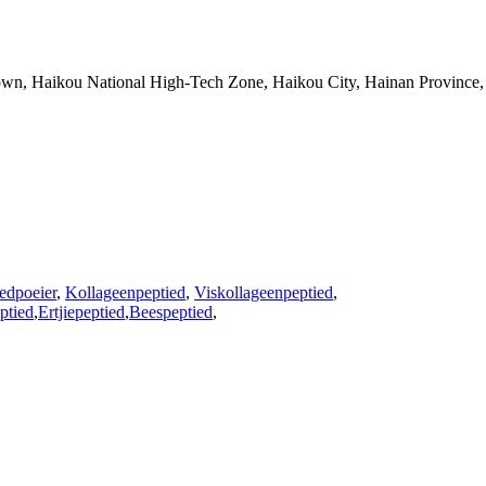
n, Haikou National High-Tech Zone, Haikou City, Hainan Province,
edpoeier
,
Kollageenpeptied
,
Viskollageenpeptied
,
ptied
,
Ertjiepeptied
,
Beespeptied
,