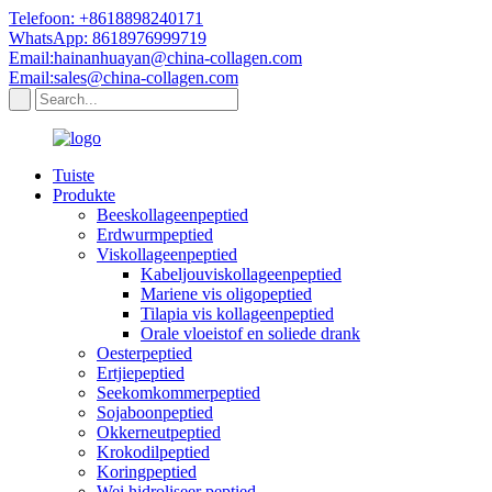
Telefoon: +8618898240171
WhatsApp: 8618976999719
Email:hainanhuayan@china-collagen.com
Email:sales@china-collagen.com
Tuiste
Produkte
Beeskollageenpeptied
Erdwurmpeptied
Viskollageenpeptied
Kabeljouviskollageenpeptied
Mariene vis oligopeptied
Tilapia vis kollageenpeptied
Orale vloeistof en soliede drank
Oesterpeptied
Ertjiepeptied
Seekomkommerpeptied
Sojaboonpeptied
Okkerneutpeptied
Krokodilpeptied
Koringpeptied
Wei hidroliseer peptied