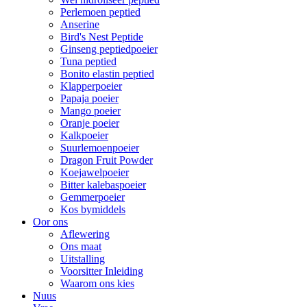
Perlemoen peptied
Anserine
Bird's Nest Peptide
Ginseng peptiedpoeier
Tuna peptied
Bonito elastin peptied
Klapperpoeier
Papaja poeier
Mango poeier
Oranje poeier
Kalkpoeier
Suurlemoenpoeier
Dragon Fruit Powder
Koejawelpoeier
Bitter kalebaspoeier
Gemmerpoeier
Kos bymiddels
Oor ons
Aflewering
Ons maat
Uitstalling
Voorsitter Inleiding
Waarom ons kies
Nuus