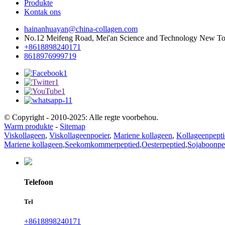
Produkte
Kontak ons
hainanhuayan@china-collagen.com
No.12 Meifeng Road, Mei'an Science and Technology New Tow
+8618898240171
8618976999719
© Copyright - 2010-2025: Alle regte voorbehou.
Warm produkte
-
Sitemap
Viskollageen
,
Viskollageenpoeier
,
Mariene kollageen
,
Kollageenpepti
Mariene kollageen
,
Seekomkommerpeptied
,
Oesterpeptied
,
Sojaboonpe
Telefoon
Tel
+8618898240171