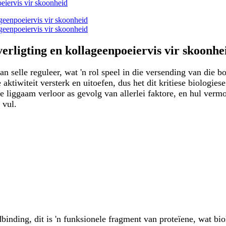
rligting en kollageenpoeiervis vir skoonhe
t van selle reguleer, wat 'n rol speel in die versending van d
aktiwiteit versterk en uitoefen, dus het dit kritiese biologiese
e liggaam verloor as gevolg van allerlei faktore, en hul vermoë
 vul.
dbinding, dit is 'n funksionele fragment van proteïene, wat b