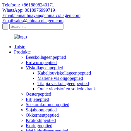
Telefoon: +8618898240171
WhatsApp: 8618976999719
Email:hainanhuayan@china-collagen.com
Email:sales@china-collagen.com
Tuiste
Produkte
Beeskollageenpeptied
Erdwurmpeptied
Viskollageenpeptied
Kabeljouviskollageenpeptied
Mariene vis oligopeptied
Tilapia vis kollageenpeptied
Orale vloeistof en soliede drank
Oesterpeptied
Ertjiepeptied
Seekomkommerpeptied
Sojaboonpeptied
Okkerneutpeptied
Krokodilpeptied
Koringpeptied
Wei hidroliseer peptied