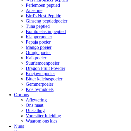
Perlemoen peptied
Anserine
Bird's Nest Peptide
Ginseng peptiedpoeier
Tuna peptied
Bonito elastin peptied
Klapperpoeier
Papaja poeier
Mango poeier
Oranje poeier
Kalkpoeier
Suurlemoenpoeier
Dragon Fruit Powder
Koejawelpoeier
Bitter kalebaspoeier
Gemmerpoeier
Kos bymiddels
Oor ons
Aflewering
Ons maat
Uitstalling
Voorsitter Inleiding
Waarom ons kies
Nuus