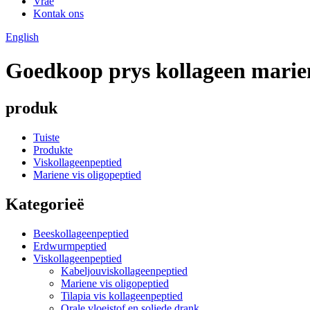
Vrae
Kontak ons
English
Goedkoop prys kollageen mariene
produk
Tuiste
Produkte
Viskollageenpeptied
Mariene vis oligopeptied
Kategorieë
Beeskollageenpeptied
Erdwurmpeptied
Viskollageenpeptied
Kabeljouviskollageenpeptied
Mariene vis oligopeptied
Tilapia vis kollageenpeptied
Orale vloeistof en soliede drank