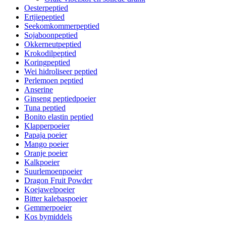
Oesterpeptied
Ertjiepeptied
Seekomkommerpeptied
Sojaboonpeptied
Okkerneutpeptied
Krokodilpeptied
Koringpeptied
Wei hidroliseer peptied
Perlemoen peptied
Anserine
Ginseng peptiedpoeier
Tuna peptied
Bonito elastin peptied
Klapperpoeier
Papaja poeier
Mango poeier
Oranje poeier
Kalkpoeier
Suurlemoenpoeier
Dragon Fruit Powder
Koejawelpoeier
Bitter kalebaspoeier
Gemmerpoeier
Kos bymiddels