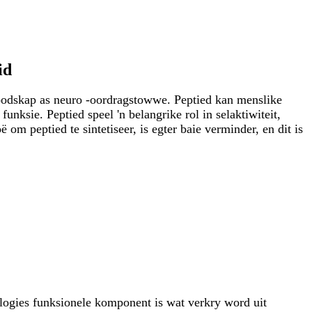
id
ie boodskap as neuro -oordragstowwe. Peptied kan menslike
 funksie. Peptied speel 'n belangrike rol in selaktiwiteit,
 om peptied te sintetiseer, is egter baie verminder, en dit is
iologies funksionele komponent is wat verkry word uit