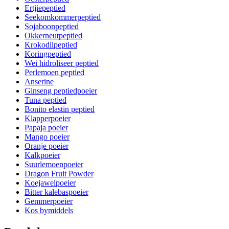
Ertjiepeptied
Seekomkommerpeptied
Sojaboonpeptied
Okkerneutpeptied
Krokodilpeptied
Koringpeptied
Wei hidroliseer peptied
Perlemoen peptied
Anserine
Ginseng peptiedpoeier
Tuna peptied
Bonito elastin peptied
Klapperpoeier
Papaja poeier
Mango poeier
Oranje poeier
Kalkpoeier
Suurlemoenpoeier
Dragon Fruit Powder
Koejawelpoeier
Bitter kalebaspoeier
Gemmerpoeier
Kos bymiddels