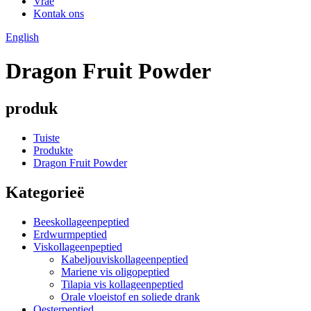
Vrae
Kontak ons
English
Dragon Fruit Powder
produk
Tuiste
Produkte
Dragon Fruit Powder
Kategorieë
Beeskollageenpeptied
Erdwurmpeptied
Viskollageenpeptied
Kabeljouviskollageenpeptied
Mariene vis oligopeptied
Tilapia vis kollageenpeptied
Orale vloeistof en soliede drank
Oesterpeptied