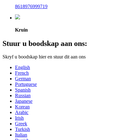
8618976999719
Kruin
Stuur u boodskap aan ons:
Skryf u boodskap hier en stuur dit aan ons
English
French
German
Portuguese
Spanish
Russian
Japanese
Korean
Arabic
Irish
Greek
Turkish
Italian