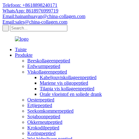
Telefoon: +8618898240171
WhatsApp: 8618976999719
Email:hainanhuayan@china-collagen.com
Email:sales@china-collagen.com
Tuiste
Produkte
Beeskollageenpeptied
Erdwurmpeptied
Viskollageenpeptied
Kabeljouviskollageenpeptied
Mariene vis oligopeptied
Tilapia vis kollageenpeptied
Orale vloeistof en soliede drank
Oesterpeptied
Ertjiepeptied
Seekomkommerpeptied
Sojaboonpeptied
Okkerneutpeptied
Krokodilpeptied
Koringpeptied
Wei hidroliseer peptied