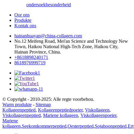
ondersoek
besonderheid
Oor ons
Produkte
Kontak ons
hainanhuayan@china-collagen.com
No.12 Meifeng Road, Mei'an Science and Technology New
Town, Haikou National High-Tech Zone, Haikou City,
Hainan Province, China.
+8618898240171
8618976999719
© Copyright - 2010-2025: Alle regte voorbehou.
Warm produkte
-
Sitemap
Kollageenpeptied
,
Kollageenpeptiedpoeier
,
Viskollageen
,
Viskollageenpeptied
,
Mariene kollageen
,
Viskollageenpoeier
,
Mariene
kollageen
,
Seekomkommerpeptied
,
Oesterpeptied
,
Sojaboonpeptied
,
Ert