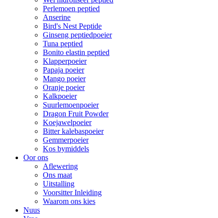
Perlemoen peptied
Anserine
Bird's Nest Peptide
Ginseng peptiedpoeier
Tuna peptied
Bonito elastin peptied
Klapperpoeier
Papaja poeier
Mango poeier
Oranje poeier
Kalkpoeier
Suurlemoenpoeier
Dragon Fruit Powder
Koejawelpoeier
Bitter kalebaspoeier
Gemmerpoeier
Kos bymiddels
Oor ons
Aflewering
Ons maat
Uitstalling
Voorsitter Inleiding
Waarom ons kies
Nuus