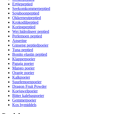
Ertjiepeptied
Seekomkommerpeptied
Sojaboonpeptied
Okkerneutpeptied
Krokodilpeptied
Koringpeptied
Wei hidroliseer peptied
Perlemoen peptied
Anserine
Ginseng peptiedpoeier
Tuna peptied
Bonito elastin peptied
Klapperpoeier
Papaja poeier
Mango poeier
Oranje poeier
Kalkpoeier
Suurlemoenpoeier
Dragon Fruit Powder
Koejawelpoeier
Bitter kalebaspoeier
Gemmerpoeier
Kos bymiddels