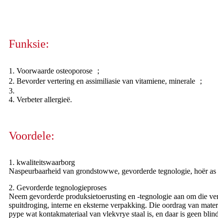
Funksie:
1. Voorwaarde osteoporose ；
2. Bevorder vertering en assimiliasie van vitamiene, minerale ；
3.
4. Verbeter allergieë.
Voordele:
1. kwaliteitswaarborg
Naspeurbaarheid van grondstowwe, gevorderde tegnologie, hoër as reg
2. Gevorderde tegnologieproses
Neem gevorderde produksietoerusting en -tegnologie aan om die vervaa
spuitdroging, interne en eksterne verpakking. Die oordrag van mate
pype wat kontakmateriaal van vlekvrye staal is, en daar is geen blin