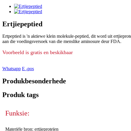
Ertjiepeptied
Ertpeptied is 'n aktiewe klein molekule-peptied, dit word uit ertjiepr
aan die voedingsversoek van die menslike aminosure deur FDA.
Voorbeeld is gratis en beskikbaar
Whatsapp
E -pos
Produkbesonderhede
Produk tags
Funksie:
Materiële bron: ertjieproteïen