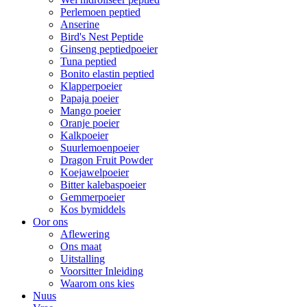
Perlemoen peptied
Anserine
Bird's Nest Peptide
Ginseng peptiedpoeier
Tuna peptied
Bonito elastin peptied
Klapperpoeier
Papaja poeier
Mango poeier
Oranje poeier
Kalkpoeier
Suurlemoenpoeier
Dragon Fruit Powder
Koejawelpoeier
Bitter kalebaspoeier
Gemmerpoeier
Kos bymiddels
Oor ons
Aflewering
Ons maat
Uitstalling
Voorsitter Inleiding
Waarom ons kies
Nuus