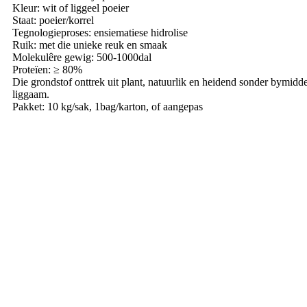
Kleur: wit of liggeel poeier
Staat: poeier/korrel
Tegnologieproses: ensiematiese hidrolise
Ruik: met die unieke reuk en smaak
Molekulêre gewig: 500-1000dal
Proteïen: ≥ 80%
Die grondstof onttrek uit plant, natuurlik en heidend sonder bymidde
liggaam.
Pakket: 10 kg/sak, 1bag/karton, of aangepas