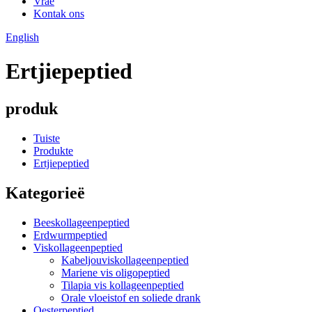
Vrae
Kontak ons
English
Ertjiepeptied
produk
Tuiste
Produkte
Ertjiepeptied
Kategorieë
Beeskollageenpeptied
Erdwurmpeptied
Viskollageenpeptied
Kabeljouviskollageenpeptied
Mariene vis oligopeptied
Tilapia vis kollageenpeptied
Orale vloeistof en soliede drank
Oesterpeptied