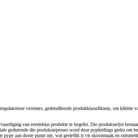
ulatoriese vereistes, gedetailleerde produkklassifikasie, om kliënte v
rdiging van eersteklas produkte te begelei. Die produksielyn bestaan ​​
riale gedurende die produksieproses word deur pypleidings gedra om be
de pype aan dooie punte nie, wat gerieflik is vir skoonmaak en ontsmett