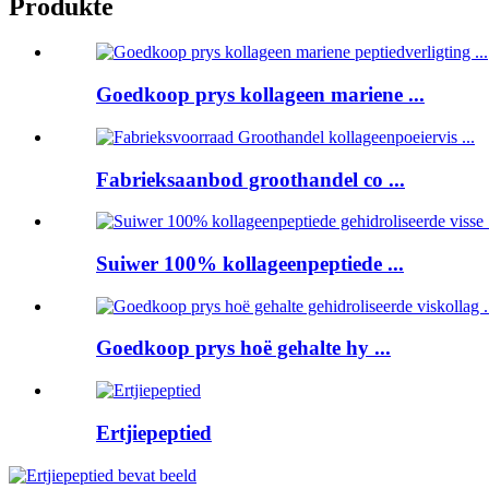
Produkte
Goedkoop prys kollageen mariene ...
Fabrieksaanbod groothandel co ...
Suiwer 100% kollageenpeptiede ...
Goedkoop prys hoë gehalte hy ...
Ertjiepeptied