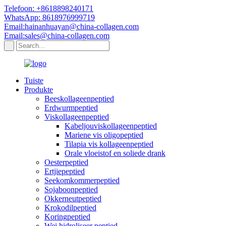
Telefoon: +8618898240171
WhatsApp: 8618976999719
Email:hainanhuayan@china-collagen.com
Email:sales@china-collagen.com
Tuiste
Produkte
Beeskollageenpeptied
Erdwurmpeptied
Viskollageenpeptied
Kabeljouviskollageenpeptied
Mariene vis oligopeptied
Tilapia vis kollageenpeptied
Orale vloeistof en soliede drank
Oesterpeptied
Ertjiepeptied
Seekomkommerpeptied
Sojaboonpeptied
Okkerneutpeptied
Krokodilpeptied
Koringpeptied
Wei hidroliseer peptied