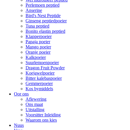
Perlemoen peptied
Anserine
Bird's Nest Peptide
Ginseng peptiedpoeier
Tuna peptied
Bonito elastin peptied
Klapperpoeier
Papaja poeier
Mango poeier
Oranje poeier
Kalkpoeier
Suurlemoenpoeier
Dragon Fruit Powder
Koejawelpoeier
Bitter kalebaspoeier
Gemmerpoeier
Kos bymiddels
Oor ons
Aflewering
Ons maat
Uitstalling
Voorsitter Inleiding
Waarom ons kies
Nuus