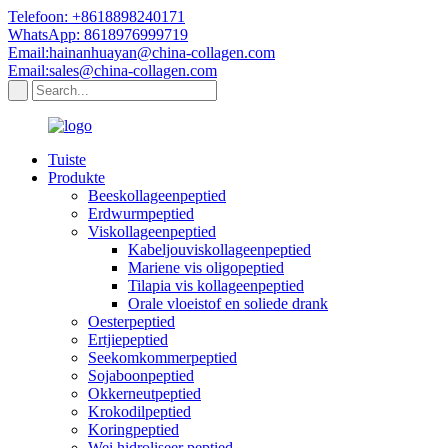
Telefoon: +8618898240171
WhatsApp: 8618976999719
Email:hainanhuayan@china-collagen.com
Email:sales@china-collagen.com
Tuiste
Produkte
Beeskollageenpeptied
Erdwurmpeptied
Viskollageenpeptied
Kabeljouviskollageenpeptied
Mariene vis oligopeptied
Tilapia vis kollageenpeptied
Orale vloeistof en soliede drank
Oesterpeptied
Ertjiepeptied
Seekomkommerpeptied
Sojaboonpeptied
Okkerneutpeptied
Krokodilpeptied
Koringpeptied
Wei hidroliseer peptied