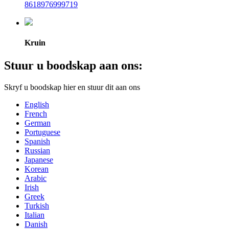
8618976999719
Kruin
Stuur u boodskap aan ons:
Skryf u boodskap hier en stuur dit aan ons
English
French
German
Portuguese
Spanish
Russian
Japanese
Korean
Arabic
Irish
Greek
Turkish
Italian
Danish