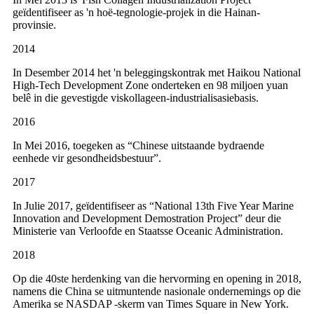
geïdentifiseer as 'n hoë-tegnologie-projek in die Hainan-
provinsie.
2014
In Desember 2014 het 'n beleggingskontrak met Haikou National
High-Tech Development Zone onderteken en 98 miljoen yuan
belê in die gevestigde viskollageen-industrialisasiebasis.
2016
In Mei 2016, toegeken as “Chinese uitstaande bydraende
eenhede vir gesondheidsbestuur”.
2017
In Julie 2017, geïdentifiseer as “National 13th Five Year Marine
Innovation and Development Demostration Project” deur die
Ministerie van Verloofde en Staatsse Oceanic Administration.
2018
Op die 40ste herdenking van die hervorming en opening in 2018,
namens die China se uitmuntende nasionale ondernemings op die
Amerika se NASDAP -skerm van Times Square in New York.