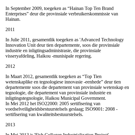
In September 2009, toegeken as “Hainan Top Ten Brand
Enterprises” deur die provinsiale verbruikerskommissie van
Hainan.
2011
In Julie 2011, gesamentlik toegeken as 'Advanced Technology
Innovation Unit deur tien departemente, soos die provinsiale
industrie en inligtingsadministrasie, die provinsiale
visseryafdeling, Haikou -munisipale regering.
2012
In Maart 2012, gesamentlik toegeken as “Top Tien
wetenskaplike en tegnologiese innovasie -eenhede” deur tien
departemente soos die departement van provinsiale wetenskap en
tegnologie, die departement van provinsiale industrie en
inligtingstegnologie, Haikou Municipal Government.
In Mei 2012 het ISO22000: 2005 sertifisering van
voedselveiligheidsbestuurstelsels geslaag; ISO9001: 2008 -
sertifisering van kwaliteitsbestuurstelsels.
2013
In Mei 2013 is 'Fish Collagen Industrialization Project'