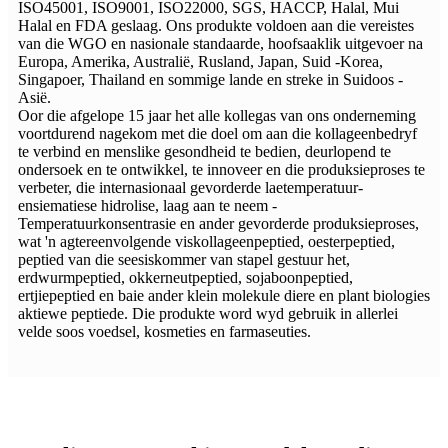
ISO45001, ISO9001, ISO22000, SGS, HACCP, Halal, Mui
Halal en FDA geslaag. Ons produkte voldoen aan die vereistes
van die WGO en nasionale standaarde, hoofsaaklik uitgevoer na
Europa, Amerika, Australië, Rusland, Japan, Suid -Korea,
Singapoer, Thailand en sommige lande en streke in Suidoos -
Asië.
Oor die afgelope 15 jaar het alle kollegas van ons onderneming
voortdurend nagekom met die doel om aan die kollageenbedryf
te verbind en menslike gesondheid te bedien, deurlopend te
ondersoek en te ontwikkel, te innoveer en die produksieproses te
verbeter, die internasionaal gevorderde laetemperatuur-
ensiematiese hidrolise, laag aan te neem -
Temperatuurkonsentrasie en ander gevorderde produksieproses,
wat 'n agtereenvolgende viskollageenpeptied, oesterpeptied,
peptied van die seesiskommer van stapel gestuur het,
erdwurmpeptied, okkerneutpeptied, sojaboonpeptied,
ertjiepeptied en baie ander klein molekule diere en plant biologies
aktiewe peptiede. Die produkte word wyd gebruik in allerlei
velde soos voedsel, kosmeties en farmaseuties.