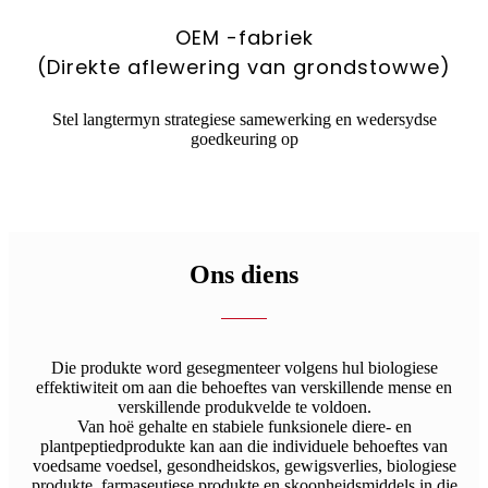
OEM -fabriek
(Direkte aflewering van grondstowwe)
Stel langtermyn strategiese samewerking en wedersydse
goedkeuring op
Ons diens
Die produkte word gesegmenteer volgens hul biologiese
effektiwiteit om aan die behoeftes van verskillende mense en
verskillende produkvelde te voldoen.
Van hoë gehalte en stabiele funksionele diere- en
plantpeptiedprodukte kan aan die individuele behoeftes van
voedsame voedsel, gesondheidskos, gewigsverlies, biologiese
produkte, farmaseutiese produkte en skoonheidsmiddels in die