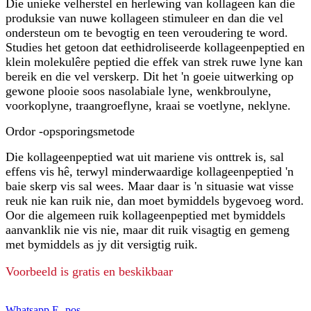
Die unieke velherstel en herlewing van kollageen kan die
produksie van nuwe kollageen stimuleer en dan die vel
ondersteun om te bevogtig en teen veroudering te word.
Studies het getoon dat eethidroliseerde kollageenpeptied en
klein molekulêre peptied die effek van strek ruwe lyne kan
bereik en die vel verskerp. Dit het 'n goeie uitwerking op
gewone plooie soos nasolabiale lyne, wenkbroulyne,
voorkoplyne, traangroeflyne, kraai se voetlyne, neklyne.
Ordor -opsporingsmetode
Die kollageenpeptied wat uit mariene vis onttrek is, sal
effens vis hê, terwyl minderwaardige kollageenpeptied 'n
baie skerp vis sal wees. Maar daar is 'n situasie wat visse
reuk nie kan ruik nie, dan moet bymiddels bygevoeg word.
Oor die algemeen ruik kollageenpeptied met bymiddels
aanvanklik nie vis nie, maar dit ruik visagtig en gemeng
met bymiddels as jy dit versigtig ruik.
Voorbeeld is gratis en beskikbaar
Whatsapp
E -pos