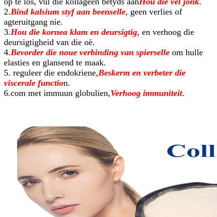
op te los, vul die kollageen betyds aan
Hou die vel jonk
.
2.
Bind kalsium styf aan beenselle
, geen verlies of
agteruitgang nie.
3.
Hou die kornea klam en deursigtig
, en verhoog die
deursigtigheid van die oë.
4.
Bevorder die noue verbinding van spierselle
om hulle
elasties en glansend te maak.
5. reguleer die endokriene,
Beskerm en verbeter die
viscerale functio
n.
6.com met immuun globulien,
Verhoog immuniteit
.