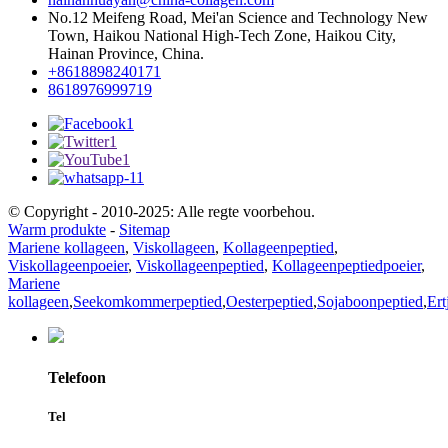
No.12 Meifeng Road, Mei'an Science and Technology New
Town, Haikou National High-Tech Zone, Haikou City,
Hainan Province, China.
+8618898240171
8618976999719
© Copyright - 2010-2025: Alle regte voorbehou.
Warm produkte
-
Sitemap
Mariene kollageen
,
Viskollageen
,
Kollageenpeptied
,
Viskollageenpoeier
,
Viskollageenpeptied
,
Kollageenpeptiedpoeier
,
Mariene
kollageen
,
Seekomkommerpeptied
,
Oesterpeptied
,
Sojaboonpeptied
,
Ert
Telefoon
Tel