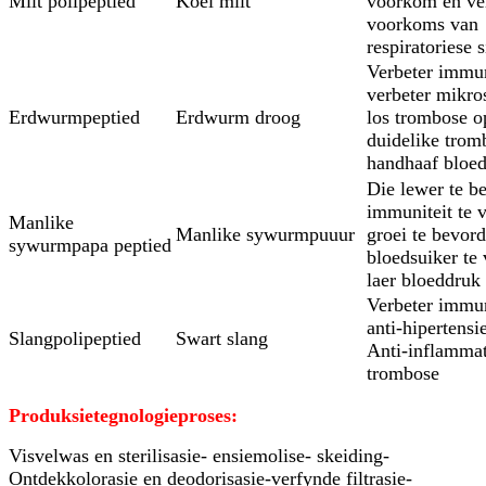
Milt polipeptied
Koei milt
voorkom en ve
voorkoms van
respiratoriese s
Verbeter immun
verbeter mikros
Erdwurmpeptied
Erdwurm droog
los trombose o
duidelike trom
handhaaf bloed
Die lewer te b
immuniteit te v
Manlike
Manlike sywurmpuuur
groei te bevord
sywurmpapa peptied
bloedsuiker te 
laer bloeddruk
Verbeter immun
anti-hipertensi
Slangpolipeptied
Swart slang
Anti-inflammato
trombose
Produksietegnologieproses:
Visvelwas en sterilisasie- ensiemolise- skeiding-
Ontdekkolorasie en deodorisasie-verfynde filtrasie-