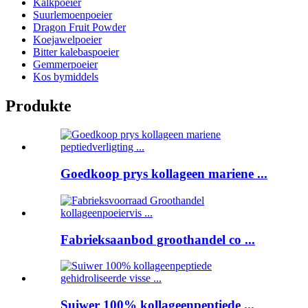
Kalkpoeier
Suurlemoenpoeier
Dragon Fruit Powder
Koejawelpoeier
Bitter kalebaspoeier
Gemmerpoeier
Kos bymiddels
Produkte
Goedkoop prys kollageen mariene ...
Fabrieksaanbod groothandel co ...
Suiwer 100% kollageenpeptiede ...