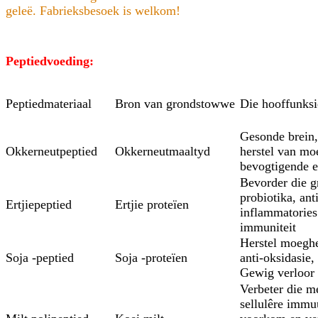
geleë. Fabrieksbesoek is welkom!
Peptiedvoeding:
Peptiedmateriaal
Bron van grondstowwe
Die hooffunksi
Gesonde brein,
Okkerneutpeptied
Okkerneutmaaltyd
herstel van mo
bevogtigende e
Bevorder die g
probiotika, ant
Ertjiepeptied
Ertjie proteïen
inflammatories
immuniteit
Herstel moeghe
Soja -peptied
Soja -proteïen
anti-oksidasie, 
Gewig verloor
Verbeter die m
sellulêre immu