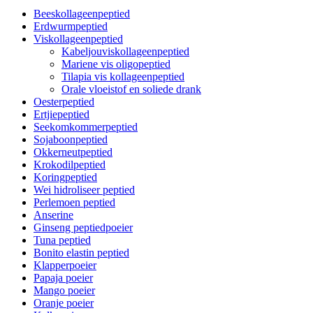
Beeskollageenpeptied
Erdwurmpeptied
Viskollageenpeptied
Kabeljouviskollageenpeptied
Mariene vis oligopeptied
Tilapia vis kollageenpeptied
Orale vloeistof en soliede drank
Oesterpeptied
Ertjiepeptied
Seekomkommerpeptied
Sojaboonpeptied
Okkerneutpeptied
Krokodilpeptied
Koringpeptied
Wei hidroliseer peptied
Perlemoen peptied
Anserine
Ginseng peptiedpoeier
Tuna peptied
Bonito elastin peptied
Klapperpoeier
Papaja poeier
Mango poeier
Oranje poeier