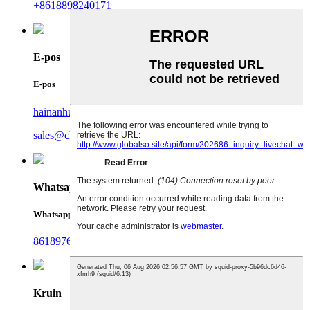
+8618898240171
E-pos
E-pos
hainanhuayan@china-collagen.com
sales@china-collagen.com
Whatsapp
Whatsapp
8618976999719
Kruin