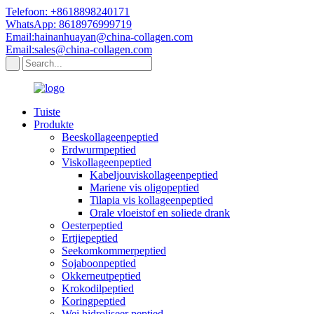
Telefoon: +8618898240171
WhatsApp: 8618976999719
Email:hainanhuayan@china-collagen.com
Email:sales@china-collagen.com
Tuiste
Produkte
Beeskollageenpeptied
Erdwurmpeptied
Viskollageenpeptied
Kabeljouviskollageenpeptied
Mariene vis oligopeptied
Tilapia vis kollageenpeptied
Orale vloeistof en soliede drank
Oesterpeptied
Ertjiepeptied
Seekomkommerpeptied
Sojaboonpeptied
Okkerneutpeptied
Krokodilpeptied
Koringpeptied
Wei hidroliseer peptied