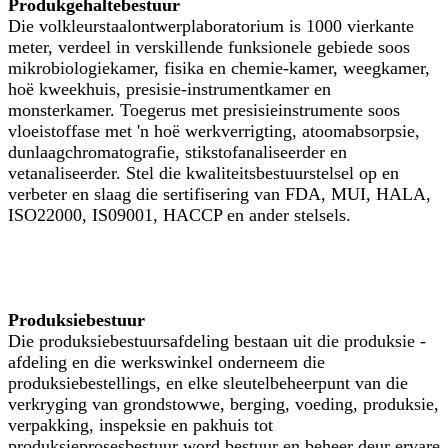
Produkgehaltebestuur
Die volkleurstaalontwerplaboratorium is 1000 vierkante
meter, verdeel in verskillende funksionele gebiede soos
mikrobiologiekamer, fisika en chemie-kamer, weegkamer,
hoë kweekhuis, presisie-instrumentkamer en
monsterkamer. Toegerus met presisieinstrumente soos
vloeistoffase met 'n hoë werkverrigting, atoomabsorpsie,
dunlaagchromatografie, stikstofanaliseerder en
vetanaliseerder. Stel die kwaliteitsbestuurstelsel op en
verbeter en slaag die sertifisering van FDA, MUI, HALA,
ISO22000, IS09001, HACCP en ander stelsels.
Produksiebestuur
Die produksiebestuursafdeling bestaan ​​uit die produksie -
afdeling en die werkswinkel onderneem die
produksiebestellings, en elke sleutelbeheerpunt van die
verkryging van grondstowwe, berging, voeding, produksie,
verpakking, inspeksie en pakhuis tot
produksieprosesbestuur word bestuur en beheer deur ervare