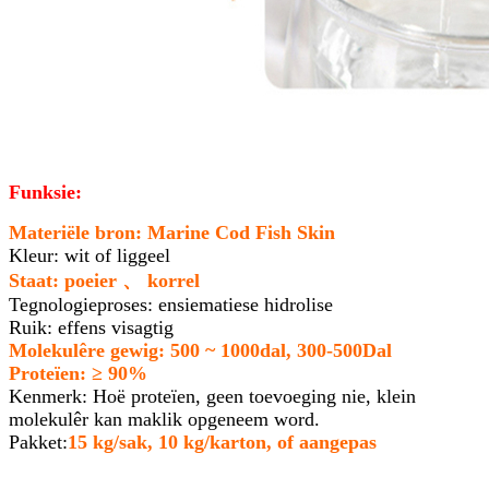
Funksie:
Materiële bron: Marine Cod Fish Skin
Kleur: wit of liggeel
Staat: poeier 、 korrel
Tegnologieproses: ensiematiese hidrolise
Ruik: effens visagtig
Molekulêre gewig: 500 ~ 1000dal, 300-500Dal
Proteïen: ≥ 90%
Kenmerk: Hoë proteïen, geen toevoeging nie, klein
molekulêr kan maklik opgeneem word.
Pakket:
15 kg/sak, 10 kg/karton, of aangepas