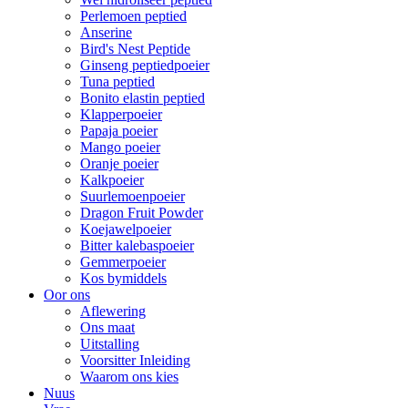
Perlemoen peptied
Anserine
Bird's Nest Peptide
Ginseng peptiedpoeier
Tuna peptied
Bonito elastin peptied
Klapperpoeier
Papaja poeier
Mango poeier
Oranje poeier
Kalkpoeier
Suurlemoenpoeier
Dragon Fruit Powder
Koejawelpoeier
Bitter kalebaspoeier
Gemmerpoeier
Kos bymiddels
Oor ons
Aflewering
Ons maat
Uitstalling
Voorsitter Inleiding
Waarom ons kies
Nuus