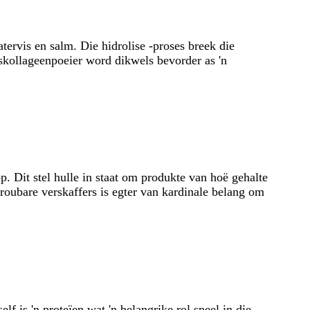
tervis en salm. Die hidrolise -proses breek die
iskollageenpoeier word dikwels bevorder as 'n
. Dit stel hulle in staat om produkte van hoë gehalte
troubare verskaffers is egter van kardinale belang om
lf is 'n proteïen wat 'n belangrike rol speel in die