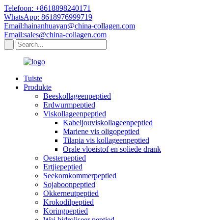
Telefoon: +8618898240171
WhatsApp: 8618976999719
Email:hainanhuayan@china-collagen.com
Email:sales@china-collagen.com
Tuiste
Produkte
Beeskollageenpeptied
Erdwurmpeptied
Viskollageenpeptied
Kabeljouviskollageenpeptied
Mariene vis oligopeptied
Tilapia vis kollageenpeptied
Orale vloeistof en soliede drank
Oesterpeptied
Ertjiepeptied
Seekomkommerpeptied
Sojaboonpeptied
Okkerneutpeptied
Krokodilpeptied
Koringpeptied
Wei hidroliseer peptied