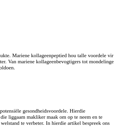
ukte. Mariene kollageenpeptied hou talle voordele vir
eter. Van mariene kollageenbevogtigers tot mondelinge
oldoen.
e potensiële gesondheidsvoordele. Hierdie
at die liggaam makliker maak om op te neem en te
stand te verbeter. In hierdie artikel bespreek ons ​​