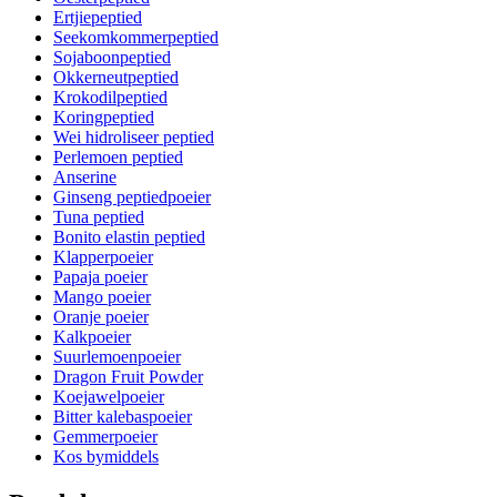
Ertjiepeptied
Seekomkommerpeptied
Sojaboonpeptied
Okkerneutpeptied
Krokodilpeptied
Koringpeptied
Wei hidroliseer peptied
Perlemoen peptied
Anserine
Ginseng peptiedpoeier
Tuna peptied
Bonito elastin peptied
Klapperpoeier
Papaja poeier
Mango poeier
Oranje poeier
Kalkpoeier
Suurlemoenpoeier
Dragon Fruit Powder
Koejawelpoeier
Bitter kalebaspoeier
Gemmerpoeier
Kos bymiddels