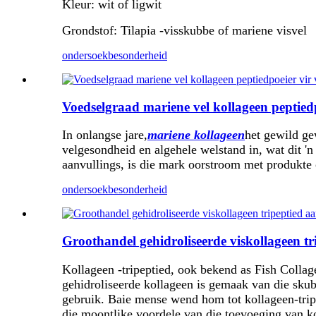
Kleur: wit of ligwit
Grondstof: Tilapia -visskubbe of mariene visvel
ondersoek
besonderheid
Voedselgraad mariene vel kollageen peptied
In onlangse jare,
mariene kollageen
het gewild ge
velgesondheid en algehele welstand in, wat dit '
aanvullings, is die mark oorstroom met produkte 
ondersoek
besonderheid
Groothandel gehidroliseerde viskollageen t
Kollageen -tripeptied, ook bekend as Fish Collage
gehidroliseerde kollageen is gemaak van die skub
gebruik. Baie mense wend hom tot kollageen-tripep
die moontlike voordele van die toevoeging van kol