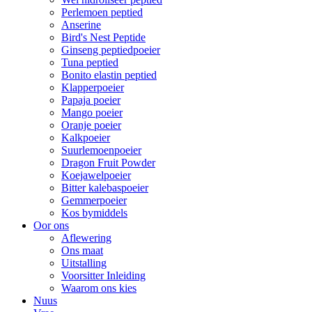
Perlemoen peptied
Anserine
Bird's Nest Peptide
Ginseng peptiedpoeier
Tuna peptied
Bonito elastin peptied
Klapperpoeier
Papaja poeier
Mango poeier
Oranje poeier
Kalkpoeier
Suurlemoenpoeier
Dragon Fruit Powder
Koejawelpoeier
Bitter kalebaspoeier
Gemmerpoeier
Kos bymiddels
Oor ons
Aflewering
Ons maat
Uitstalling
Voorsitter Inleiding
Waarom ons kies
Nuus