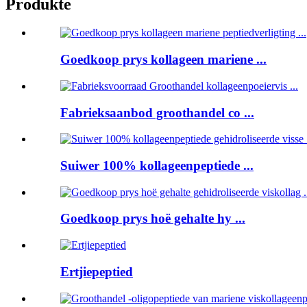
Produkte
Goedkoop prys kollageen mariene ...
Fabrieksaanbod groothandel co ...
Suiwer 100% kollageenpeptiede ...
Goedkoop prys hoë gehalte hy ...
Ertjiepeptied