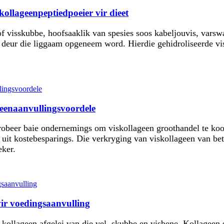
ollageenpeptiedpoeier vir dieet
f visskubbe, hoofsaaklik van spesies soos kabeljouvis, varswa
er deur die liggaam opgeneem word. Hierdie gehidroliseerde v
geenaanvullingsvoordele
robeer baie ondernemings om viskollageen groothandel te koop
ek uit kostebesparings. Die verkryging van viskollageen van be
eker.
vir voedingsaanvulling
 kollageen afgelei van die vel, skubbe en visbene. Kollageen se