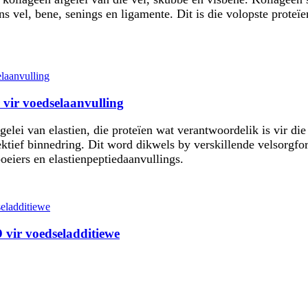
ns vel, bene, senings en ligamente. Dit is die volopste prote
 vir voedselaanvulling
elei van elastien, die proteïen wat verantwoordelik is vir die v
ektief binnedring. Dit word dikwels by verskillende velsorgfo
oeiers en elastienpeptiedaanvullings.
 vir voedseladditiewe