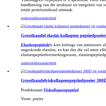
handhawing van die struktuur en integriteit van o
totale proteïeninhoud uitmaak.
ondersoek
besonderheid
Groothandel elastin kollageen peptiedpoeier
Elastienpeptiede
is kort kettings van aminosure afg
ongeskonde elastien, en kan dus die vel meer eff
elastienpeptiedversterkingsroom, elastienpeptiedp
ondersoek
besonderheid
Groothandelviskollageenpeptiedpoeier 300D
Produknaam:
Viskollageenpeptied
Vorm: poeier