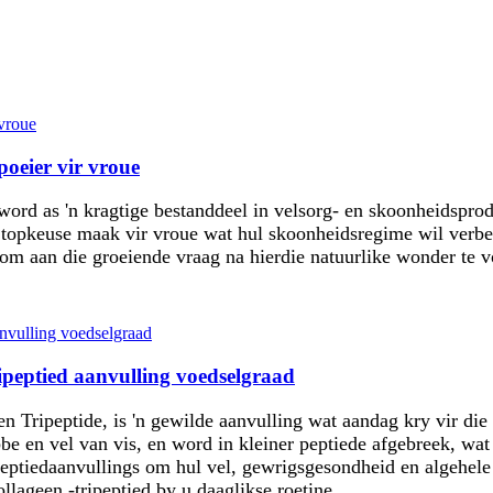
poeier vir vroue
word as 'n kragtige bestanddeel in velsorg- en skoonheidsprod
n topkeuse maak vir vroue wat hul skoonheidsregime wil verb
om aan die groeiende vraag na hierdie natuurlike wonder te v
ripeptied aanvulling voedselgraad
n Tripeptide, is 'n gewilde aanvulling wat aandag kry vir di
be en vel van vis, en word in kleiner peptiede afgebreek, w
tiedaanvullings om hul vel, gewrigsgesondheid en algehele wel
lageen -tripeptied by u daaglikse roetine.