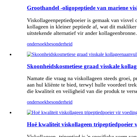
Groothandel -oligopeptiede van mariene visk
Viskollageenpeptiedpoeier is gemaak van visvel o
kollageen in kleiner peptiede af, wat dit maklik
uitstekende alternatief vir ander kollageenbronne.
ondersoek
besonderheid
Skoonheidskosmetiese graad visskale kolla
Namate die vraag na viskollageen steeds groei, p
aan hul kliënte te bied, terwyl hulle voordeel tr
die kwaliteit en veiligheid van die produk te vers
ondersoek
besonderheid
Hoë kwaliteit viskollageen tripeptiedpoeier 
Viskollageen -tripeptied is 'n spesifieke vorm van