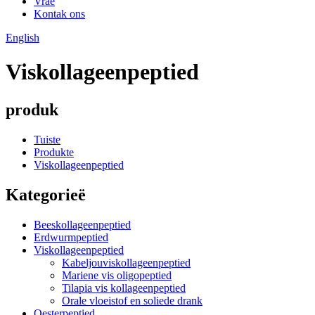
Vrae
Kontak ons
English
Viskollageenpeptied
produk
Tuiste
Produkte
Viskollageenpeptied
Kategorieë
Beeskollageenpeptied
Erdwurmpeptied
Viskollageenpeptied
Kabeljouviskollageenpeptied
Mariene vis oligopeptied
Tilapia vis kollageenpeptied
Orale vloeistof en soliede drank
Oesterpeptied