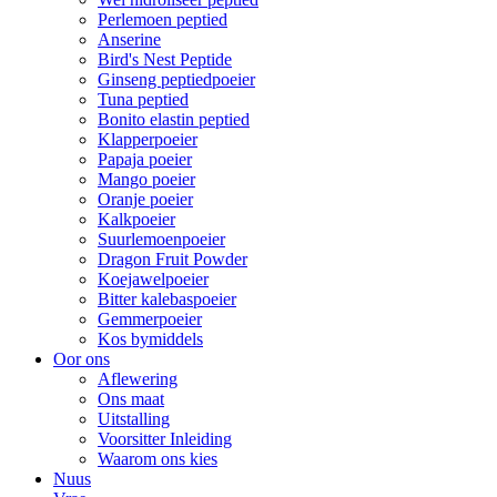
Perlemoen peptied
Anserine
Bird's Nest Peptide
Ginseng peptiedpoeier
Tuna peptied
Bonito elastin peptied
Klapperpoeier
Papaja poeier
Mango poeier
Oranje poeier
Kalkpoeier
Suurlemoenpoeier
Dragon Fruit Powder
Koejawelpoeier
Bitter kalebaspoeier
Gemmerpoeier
Kos bymiddels
Oor ons
Aflewering
Ons maat
Uitstalling
Voorsitter Inleiding
Waarom ons kies
Nuus