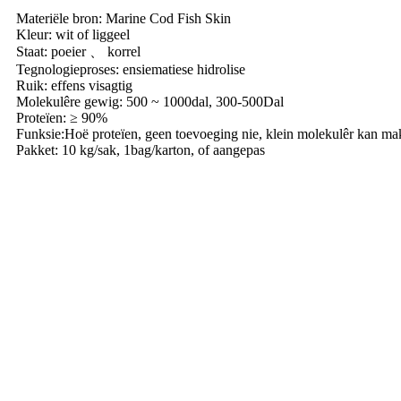
Materiële bron: Marine Cod Fish Skin
Kleur: wit of liggeel
Staat: poeier 、 korrel
Tegnologieproses: ensiematiese hidrolise
Ruik: effens visagtig
Molekulêre gewig: 500 ~ 1000dal, 300-500Dal
Proteïen: ≥ 90%
Funksie:
Hoë proteïen, geen toevoeging nie, klein molekulêr kan m
Pakket: 10 kg/sak, 1bag/karton, of aangepas