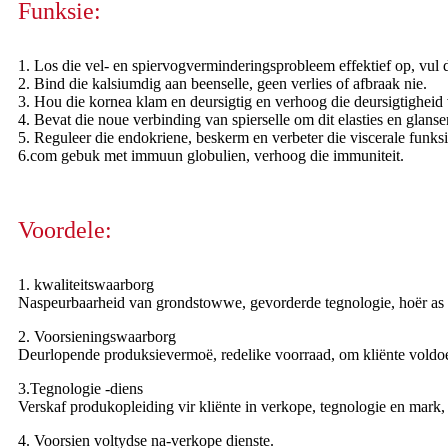
Funksie:
1. Los die vel- en spiervogverminderingsprobleem effektief op, vul 
2. Bind die kalsiumdig aan beenselle, geen verlies of afbraak nie.
3. Hou die kornea klam en deursigtig en verhoog die deursigtigheid 
4. Bevat die noue verbinding van spierselle om dit elasties en glans
5. Reguleer die endokriene, beskerm en verbeter die viscerale funksi
6.com gebuk met immuun globulien, verhoog die immuniteit.
Voordele:
1. kwaliteitswaarborg
Naspeurbaarheid van grondstowwe, gevorderde tegnologie, hoër as reg
2. Voorsieningswaarborg
Deurlopende produksievermoë, redelike voorraad, om kliënte voldoe
3.Tegnologie -diens
Verskaf produkopleiding vir kliënte in verkope, tegnologie en mark,
4. Voorsien voltydse na-verkope dienste.