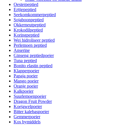
Oesterpeptied
Ertjiepeptied
Seekomkommerpeptied
Sojaboonpeptied
Okkerneutpeptied
Krokodilpeptied
Koringpeptied
Wei hidroliseer peptied
Perlemoen peptied
Anserine
Ginseng peptiedpoeier
Tuna peptied
Bonito elastin peptied
Klapperpoeier
Papaja poeier
Mango poeier
Oranje poeier
Kalkpoeier
Suurlemoenpoeier
Dragon Fruit Powder
Koejawelpoeier
Bitter kalebaspoeier
Gemmerpoeier
Kos bymiddels