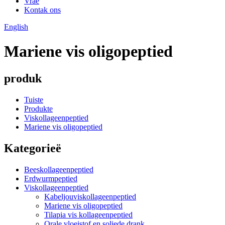
Vrae
Kontak ons
English
Mariene vis oligopeptied
produk
Tuiste
Produkte
Viskollageenpeptied
Mariene vis oligopeptied
Kategorieë
Beeskollageenpeptied
Erdwurmpeptied
Viskollageenpeptied
Kabeljouviskollageenpeptied
Mariene vis oligopeptied
Tilapia vis kollageenpeptied
Orale vloeistof en soliede drank