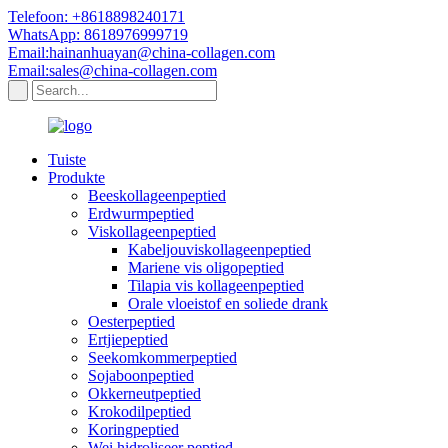
Telefoon: +8618898240171
WhatsApp: 8618976999719
Email:hainanhuayan@china-collagen.com
Email:sales@china-collagen.com
Tuiste
Produkte
Beeskollageenpeptied
Erdwurmpeptied
Viskollageenpeptied
Kabeljouviskollageenpeptied
Mariene vis oligopeptied
Tilapia vis kollageenpeptied
Orale vloeistof en soliede drank
Oesterpeptied
Ertjiepeptied
Seekomkommerpeptied
Sojaboonpeptied
Okkerneutpeptied
Krokodilpeptied
Koringpeptied
Wei hidroliseer peptied