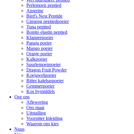
Perlemoen peptied
Anserine
Bird's Nest Peptide
Ginseng peptiedpoeier
Tuna peptied
Bonito elastin peptied
Klapperpoeier
Papaja poeier
Mango poeier
Oranje poeier
Kalkpoeier
Suurlemoenpoeier
Dragon Fruit Powder
Koejawelpoeier
Bitter kalebaspoeier
Gemmerpoeier
Kos bymiddels
Oor ons
Aflewering
Ons maat
Uitstalling
Voorsitter Inleiding
Waarom ons kies
Nuus