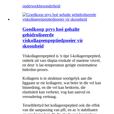
ondersoek
besonderheid
Goedkoop prys hoë gehalte
gehidroliseerde
viskollageenpeptiedpoeier vir
skoonheid
Viskollageenpeptied is 'n tipe I-kollageenpeptied,
onttrek uit vars tilapia-visskale of mariene visvel,
en deur 'n lae-temperatuur gerigte ensiematiese
hidrolise-proses.
Kollageen is in struktuur soortgelyk aan die
liggaam se eie kollageen, wat beter in die vel kan
binnedring, en die vel kan beskerm, die
elastisiteit kan verbeter, vog kan aanvul en
veroudering vertraag.
Terselfdertyd het kollageenpeptied ook die effek
van die aanpassing van pH, en as 'n stabilisator