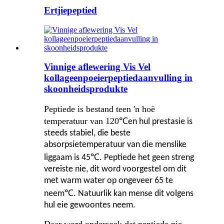
Ertjiepeptied
Vinnige aflewering Vis Vel
kollageenpoeierpeptiedaanvulling in
skoonheidsprodukte
Peptiede is bestand teen 'n hoë
temperatuur van 120
℃
en hul prestasie is
steeds stabiel, die beste
absorpsietemperatuur van die menslike
℃
liggaam is 45
. Peptiede het geen streng
vereiste nie, dit word voorgestel om dit
met warm water op ongeveer 65 te
℃
neem
. Natuurlik kan mense dit volgens
hul eie gewoontes neem.