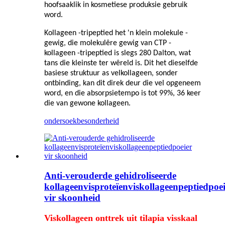
hoofsaaklik in kosmetiese produksie gebruik
word.
Kollageen -tripeptied het 'n klein molekule -
gewig, die molekulêre gewig van CTP -
kollageen -tripeptied is slegs 280 Dalton, wat
tans die kleinste ter wêreld is. Dit het dieselfde
basiese struktuur as velkollageen, sonder
ontbinding, kan dit direk deur die vel opgeneem
word, en die absorpsietempo is tot 99%, 36 keer
die van gewone kollageen.
ondersoek
besonderheid
Anti-verouderde gehidroliseerde
kollageenvisproteïenviskollageenpeptiedpoe
vir skoonheid
Viskollageen onttrek uit tilapia visskaal