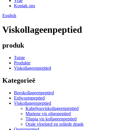
Vrae
Kontak ons
English
Viskollageenpeptied
produk
Tuiste
Produkte
Viskollageenpeptied
Kategorieë
Beeskollageenpeptied
Erdwurmpeptied
Viskollageenpeptied
Kabeljouviskollageenpeptied
Mariene vis oligopeptied
Tilapia vis kollageenpeptied
Orale vloeistof en soliede drank
Oesterpeptied