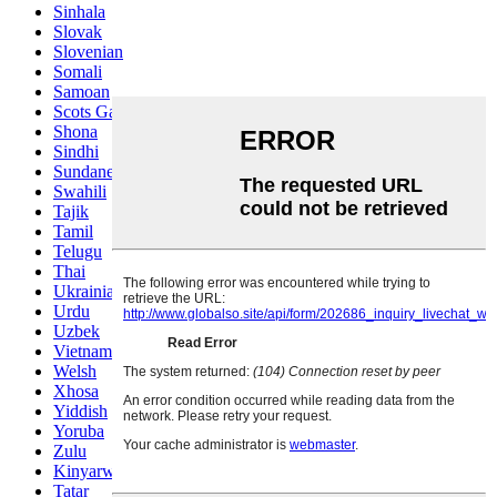
Sinhala
Slovak
Slovenian
Somali
Samoan
Scots Gaelic
Shona
Sindhi
Sundanese
Swahili
Tajik
Tamil
Telugu
Thai
Ukrainian
Urdu
Uzbek
Vietnamese
Welsh
Xhosa
Yiddish
Yoruba
Zulu
Kinyarwanda
Tatar