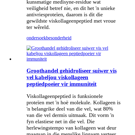
kunsmatige medisyne-residue wat
veiligheid betref nie, en dit het 'n unieke
antivriesproteïen, daarom is dit die
gewildste viskollageenpeptied met vroue
ter wêreld.
ondersoek
besonderheid
Groothandel gehidroliseer suiwer vis
vel kabeljou viskollageen
peptiedpoeier vir immuniteit
Viskollageenpeptied is funksionele
proteïen met 'n hoë molekule. Kollageen is
'n belangrike deel van die vel, wat 80%
van die vel dermis uitmaak. Dit vorm 'n
fyn elastiese net in die vel. Die
herlewingstempo van kollageen wat deur
maagsap in die menslike liggaam verteer