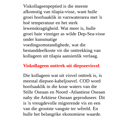
Viskollageenpeptied is die meeste
afkomstig van tilapia-visse, want hulle
groei hoofsaaklik in varswaterarea met 'n
hoë temperatuur en het sterk
lewenskragtigheid. Wat meer is, hulle
groei baie vinniger as wilde Dep-Sea-visse
onder kunsmatige
voedingsomstandighede, wat die
bestanddeelkoste vir die onttrekking van
kollageen uit tilapia aansienlik verlaag.
Viskollageen onttrek uit diepseevisvel
Die kollageen wat uit visvel onttrek is, is
meestal diepsee-kabeljouvel. COD word
hoofsaaklik in die koue waters van die
Stille Oseaan en Noord -Atlantiese Oseaan
naby die Arktiese Oseaan geproduseer. Dit
is 'n vreugdevolle migrerende vis en een
van die grootste vangste ter wêreld. En
hulle het belangrike ekonomiese waarde.