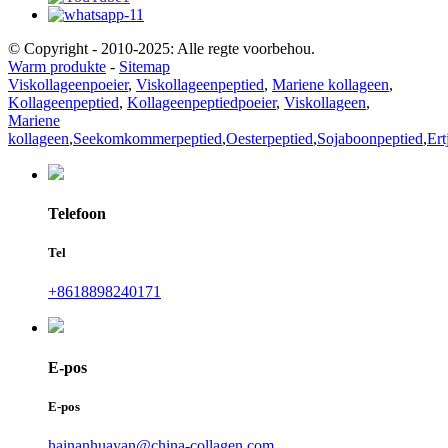
© Copyright - 2010-2025: Alle regte voorbehou.
Warm produkte
-
Sitemap
Viskollageenpoeier
,
Viskollageenpeptied
,
Mariene kollageen
,
Kollageenpeptied
,
Kollageenpeptiedpoeier
,
Viskollageen
,
Mariene
kollageen
,
Seekomkommerpeptied
,
Oesterpeptied
,
Sojaboonpeptied
,
Ert
Telefoon
Tel
+8618898240171
E-pos
E-pos
hainanhuayan@china-collagen.com