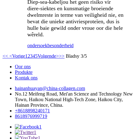
Diep-sea-kabeljou het geen risiko vir
diere-siektes en kunsmatige broeiende
dwelmreste in terme van veiligheid nie, en
bevat die unieke antivriesproteïen, dus is
hulle baie gewild onder vroue oor die hele
wêreld.
ondersoek
besonderheid
<<
<Vorige
1
2
3
4
5
Volgende>
>>
Bladsy 3/5
Oor ons
Produkte
Kontak ons
hainanhuayan@china-collagen.com
No.12 Meifeng Road, Mei'an Science and Technology New
Town, Haikou National High-Tech Zone, Haikou City,
Hainan Province, China.
+8618898240171
8618976999719