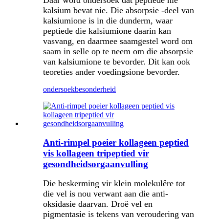
Daar word ondersoek dat peptiede nie
kalsium bevat nie. Die absorpsie -deel van
kalsiumione is in die dunderm, waar
peptiede die kalsiumione daarin kan
vasvang, en daarmee saamgestel word om
saam in selle op te neem om die absorpsie
van kalsiumione te bevorder. Dit kan ook
teoreties ander voedingsione bevorder.
ondersoek
besonderheid
Anti-rimpel poeier kollageen peptied
vis kollageen tripeptied vir
gesondheidsorgaanvulling
Die beskerming vir klein molekulêre tot
die vel is nou verwant aan die anti-
oksidasie daarvan. Droë vel en
pigmentasie is tekens van veroudering van