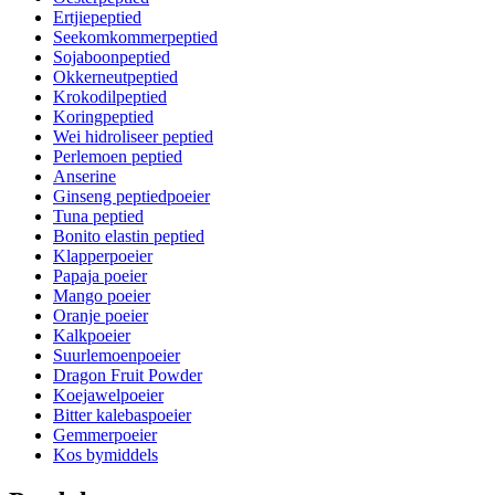
Ertjiepeptied
Seekomkommerpeptied
Sojaboonpeptied
Okkerneutpeptied
Krokodilpeptied
Koringpeptied
Wei hidroliseer peptied
Perlemoen peptied
Anserine
Ginseng peptiedpoeier
Tuna peptied
Bonito elastin peptied
Klapperpoeier
Papaja poeier
Mango poeier
Oranje poeier
Kalkpoeier
Suurlemoenpoeier
Dragon Fruit Powder
Koejawelpoeier
Bitter kalebaspoeier
Gemmerpoeier
Kos bymiddels