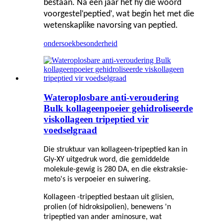
bestaan. Na een jaar het hy die woord
'
'
voorgestel
peptied
, wat begin het met die
wetenskaplike navorsing van peptied.
ondersoek
besonderheid
Wateroplosbare anti-veroudering
Bulk kollageenpoeier gehidroliseerde
viskollageen tripeptied vir
voedselgraad
Die struktuur van kollageen-tripeptied kan in
Gly-XY uitgedruk word, die gemiddelde
molekule-gewig is 280 DA, en die ekstraksie-
meto's is verpoeier en suiwering.
Kollageen -tripeptied bestaan ​​uit glisien,
prolien (of hidroksipolien), benewens 'n
tripeptied van ander aminosure, wat