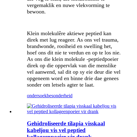
vergemaklik en nuwe vlekvorming te
bewoon.
Klein molekulêre aktiewe peptied kan
direk met lug reageer. As ons vel trauma,
brandwonde, rooiheid en swelling het,
hoef ons dit nie te verdun en op te los nie.
As ons die klein molekule -peptiedpoeier
direk op die oppervlak van die menslike
vel aanwend, sal dit op sy eie deur die vel
opgeneem word en binne drie dae genees
sonder om letsels agter te laat.
ondersoek
besonderheid
Gehidroliseerde tilapia visskaal
kabeljou vis vel peptied
kollageenpoeier vir drank