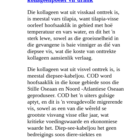
Die kollageen wat uit visskaal onttrek is,
is meestal vars tilapia, want tilapia-visse
oorleef hoofsaaklik in gebied met hoë
temperatuur en vars water, en dit het 'n
sterk lewe, sowel as die groeisnelheid in
die gevangene is baie vinniger as dié van
diepsee vis, wat die koste van onttrekte
kollageen aansienlik verlaag.
Die kollageen wat uit visvel onttrek is, is
meestal diepsee-kabeljou. COD word
hoofsaaklik in die koue gebiede soos die
Stille Oseaan en Noord -Atlantiese Oseaan
geproduseer. COD het 'n uiters gulsige
aptyt, en dit is 'n vreugdevolle migrerende
vis, sowel as een van die wêreld se
grootste visvang visse elke jaar, wat
kritieke voedingswaarde en ekonomiese
waarde het. Diep-see-kabeljou het geen
bedreigings soos diere-siektes en