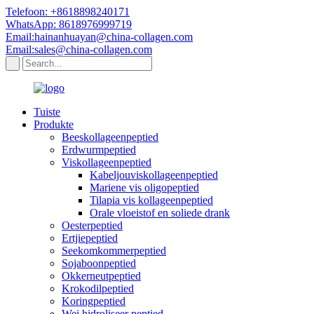
Telefoon: +8618898240171
WhatsApp: 8618976999719
Email:hainanhuayan@china-collagen.com
Email:sales@china-collagen.com
Tuiste
Produkte
Beeskollageenpeptied
Erdwurmpeptied
Viskollageenpeptied
Kabeljouviskollageenpeptied
Mariene vis oligopeptied
Tilapia vis kollageenpeptied
Orale vloeistof en soliede drank
Oesterpeptied
Ertjiepeptied
Seekomkommerpeptied
Sojaboonpeptied
Okkerneutpeptied
Krokodilpeptied
Koringpeptied
Wei hidroliseer peptied