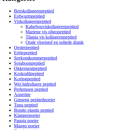
Beeskollageenpeptied
Erdwurmpeptied
Viskollageenpeptied
Kabeljouviskollageenpeptied
Mariene vis oligopeptied
Tilapia vis kollageenpeptied
Orale vloeistof en soliede drank
Oesterpeptied
Ertjiepeptied
Seekomkommerpeptied
Sojaboonpeptied
Okkerneutpeptied
Krokodilpeptied
Koringpeptied
Wei hidroliseer peptied
Perlemoen peptied
Anserine
Ginseng peptiedpoeier
Tuna peptied
Bonito elastin peptied
Klapperpoeier
Papaja poeier
Mango poeier