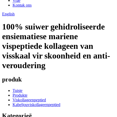
Vrae
Kontak ons
English
100% suiwer gehidroliseerde
ensiematiese mariene
vispeptiede kollageen van
visskaal vir skoonheid en anti-
veroudering
produk
Tuiste
Produkte
Viskollageenpeptied
Kabeljouviskollageenpeptied
Kategorieë