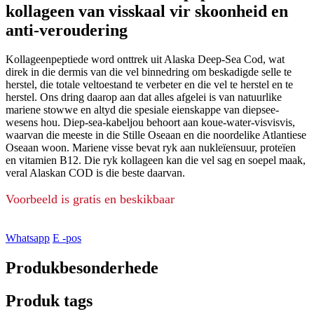
kollageen van visskaal vir skoonheid en
anti-veroudering
Kollageenpeptiede word onttrek uit Alaska Deep-Sea Cod, wat
direk in die dermis van die vel binnedring om beskadigde selle te
herstel, die totale veltoestand te verbeter en die vel te herstel en te
herstel. Ons dring daarop aan dat alles afgelei is van natuurlike
mariene stowwe en altyd die spesiale eienskappe van diepsee-
wesens hou. Diep-sea-kabeljou behoort aan koue-water-visvisvis,
waarvan die meeste in die Stille Oseaan en die noordelike Atlantiese
Oseaan woon. Mariene visse bevat ryk aan nukleïensuur, proteïen
en vitamien B12. Die ryk kollageen kan die vel sag en soepel maak,
veral Alaskan COD is die beste daarvan.
Voorbeeld is gratis en beskikbaar
Whatsapp
E -pos
Produkbesonderhede
Produk tags