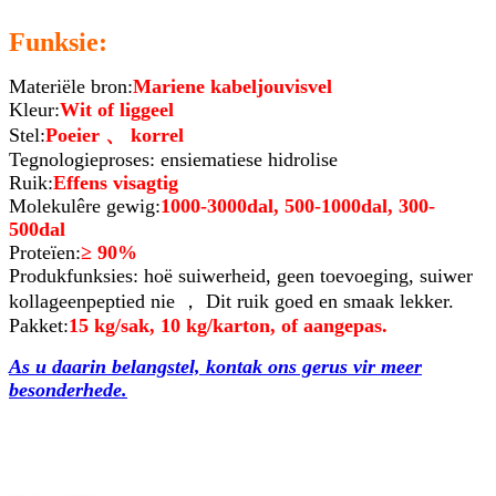
Funksie:
Materiële bron:
Mariene kabeljouvisvel
Kleur:
Wit of liggeel
Stel:
Poeier 、 korrel
Tegnologieproses: ensiematiese hidrolise
Ruik:
Effens visagtig
Molekulêre gewig:
1000-3000dal, 500-1000dal, 300-
500dal
Proteïen:
≥ 90%
Produkfunksies: hoë suiwerheid, geen toevoeging, suiwer
kollageenpeptied nie ， Dit ruik goed en smaak lekker.
Pakket:
15 kg/sak, 10 kg/karton, of aangepas.
As u daarin belangstel, kontak ons ​​gerus vir meer
besonderhede.