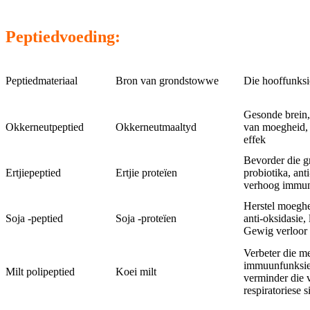
Peptiedvoeding:
Peptiedmateriaal
Bron van grondstowwe
Die hooffunksi
Gesonde brein, 
Okkerneutpeptied
Okkerneutmaaltyd
van moegheid,
effek
Bevorder die g
Ertjiepeptied
Ertjie proteïen
probiotika, ant
verhoog immuni
Herstel moeghe
Soja -peptied
Soja -proteïen
anti-oksidasie, 
Gewig verloor
Verbeter die me
immuunfunksie
Milt polipeptied
Koei milt
verminder die
respiratoriese s