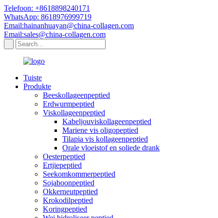
Telefoon: +8618898240171
WhatsApp: 8618976999719
Email:hainanhuayan@china-collagen.com
Email:sales@china-collagen.com
Tuiste
Produkte
Beeskollageenpeptied
Erdwurmpeptied
Viskollageenpeptied
Kabeljouviskollageenpeptied
Mariene vis oligopeptied
Tilapia vis kollageenpeptied
Orale vloeistof en soliede drank
Oesterpeptied
Ertjiepeptied
Seekomkommerpeptied
Sojaboonpeptied
Okkerneutpeptied
Krokodilpeptied
Koringpeptied
Wei hidroliseer peptied