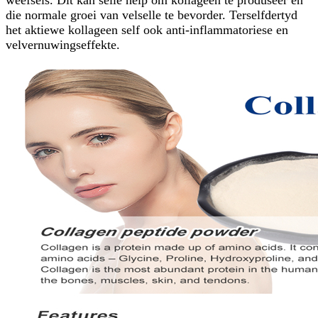
weefsels. Dit kan selle help om kollageen te produseer en
die normale groei van velselle te bevorder. Terselfdertyd
het aktiewe kollageen self ook anti-inflammatoriese en
velvernuwingseffekte.