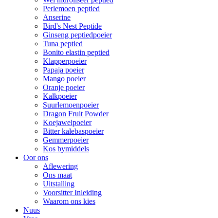
Perlemoen peptied
Anserine
Bird's Nest Peptide
Ginseng peptiedpoeier
Tuna peptied
Bonito elastin peptied
Klapperpoeier
Papaja poeier
Mango poeier
Oranje poeier
Kalkpoeier
Suurlemoenpoeier
Dragon Fruit Powder
Koejawelpoeier
Bitter kalebaspoeier
Gemmerpoeier
Kos bymiddels
Oor ons
Aflewering
Ons maat
Uitstalling
Voorsitter Inleiding
Waarom ons kies
Nuus