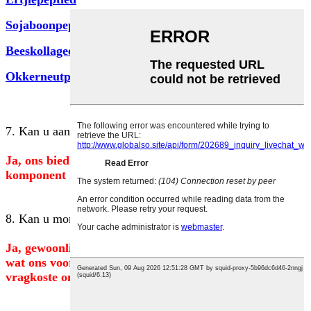
Sojaboonpeptied
Beeskollageenpeptied
Okkerneutpeptied
7. Kan u aanpassing aanvaar?
Ja, ons bied OEM- of ODM -diens aan. Die resep en
komponent kan as u vereistes gemaak word.
8. Kan u monsters verskaf en wat is die afleweringstyd?
Ja, gewoonlik sal ons klante gratis monsters voorsien
wat ons voorheen gemaak het, maar die kliënt moet die
vragkoste onderneem.