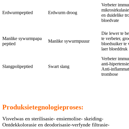
Verbeter immuni
mikrosirkulasie
Erdwurmpeptied
Erdwurm droog
en duidelike t
bloedvate
Die lewer te b
Manlike sywurmpapa
te verbeter, gro
Manlike sywurmpuuur
peptied
bloedsuiker te 
laer bloeddruk
Verbeter immuni
anti-hipertensie
Slangpolipeptied
Swart slang
Anti-inflammato
trombose
Produksietegnologieproses:
Visvelwas en sterilisasie- ensiemolise- skeiding-
Ontdekkolorasie en deodorisasie-verfynde filtrasie-