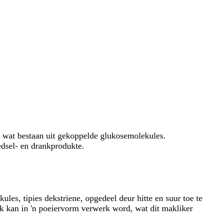
t wat bestaan ​​uit gekoppelde glukosemolekules.
oedsel- en drankprodukte.
ules, tipies dekstriene, opgedeel deur hitte en suur toe te
uk kan in 'n poeiervorm verwerk word, wat dit makliker