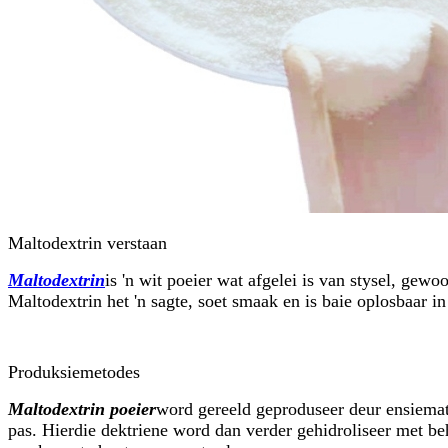
Maltodextrin verstaan
Maltodextrin
is 'n wit poeier wat afgelei is van stysel, gewo
Maltodextrin het 'n sagte, soet smaak en is baie oplosbaar i
Produksiemetodes
Maltodextrin poeier
word gereeld geproduseer deur ensiematie
pas. Hierdie dektriene word dan verder gehidroliseer met b