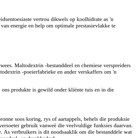
idsentoesiaste vertrou dikwels op koolhidrate as 'n
 van energie en help om optimale prestasievlakke te
g wees. Maltodextrin -bestanddeel en chemiese verspreiders
todextrin -poeierfabrieke en ander verskaffers om 'n
ons produkte is gewild onder kliënte tuis en in die
bronne soos koring, rys of aartappels, behels die produksie
versoeter gebruik vanweë die veelvuldige funksies daarvan.
e. As verbruikers is dit noodsaaklik om die bestanddele wat