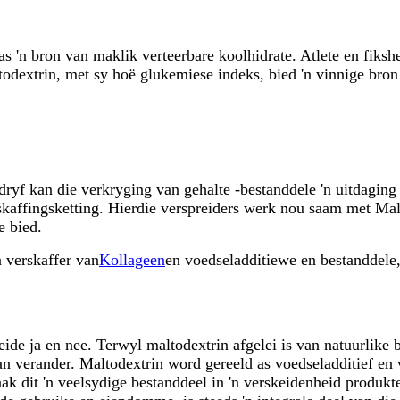
 'n bron van maklik verteerbare koolhidrate. Atlete en fikshe
todextrin, met sy hoë glukemiese indeks, bied 'n vinnige bron
edryf kan die verkryging van gehalte -bestanddele 'n uitdagin
erskaffingsketting. Hierdie verspreiders werk nou saam met Mal
e bied.
n verskaffer van
Kollageen
en voedseladditiewe en bestanddele, 
eide ja en nee. Terwyl maltodextrin afgelei is van natuurlike 
 verander. Maltodextrin word gereeld as voedseladditief en 
ak dit 'n veelsydige bestanddeel in 'n verskeidenheid produkt