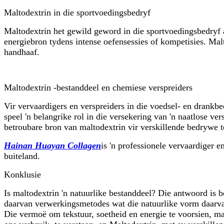
Maltodextrin in die sportvoedingsbedryf
Maltodextrin het gewild geword in die sportvoedingsbedryf as
energiebron tydens intense oefensessies of kompetisies. Mal
handhaaf.
Maltodextrin -bestanddeel en chemiese verspreiders
Vir vervaardigers en verspreiders in die voedsel- en drankb
speel 'n belangrike rol in die versekering van 'n naatlose v
betroubare bron van maltodextrin vir verskillende bedrywe t
Hainan Huayan Collagen
is 'n professionele vervaardiger e
buiteland.
Konklusie
Is maltodextrin 'n natuurlike bestanddeel? Die antwoord is b
daarvan verwerkingsmetodes wat die natuurlike vorm daarvan
Die vermoë om tekstuur, soetheid en energie te voorsien, ma