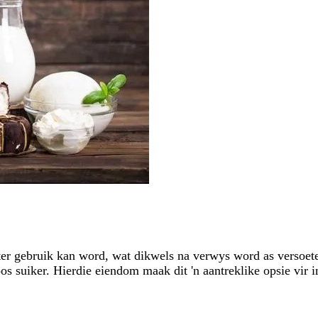
eter gebruik kan word, wat dikwels na verwys word as versoete
oos suiker. Hierdie eiendom maak dit 'n aantreklike opsie vir