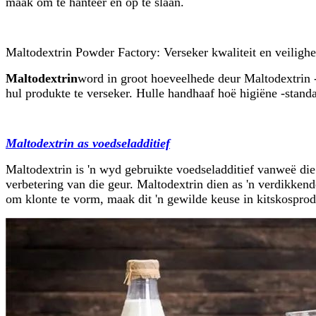
maak om te hanteer en op te slaan.
Maltodextrin Powder Factory: Verseker kwaliteit en veilighe
Maltodextrin
word in groot hoeveelhede deur Maltodextrin -
hul produkte te verseker. Hulle handhaaf hoë higiëne -stand
Maltodextrin as voedseladditief
Maltodextrin is 'n wyd gebruikte voedseladditief vanweë die
verbetering van die geur. Maltodextrin dien as 'n verdikken
om klonte te vorm, maak dit 'n gewilde keuse in kitskosprod