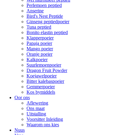
Perlemoen peptied
Anserine
Bird's Nest Peptide
Ginseng peptiedpoeier
Tuna peptied
Bonito elastin peptied
Klapperpoeier
Papaja poeier
Mango poeier
Oranje poeier
Kalkpoeier
Suurlemoenpoeier
Dragon Fruit Powder
Koejawelpoeier
Bitter kalebaspoeier
Gemmerpoeier
Kos bymiddels
Oor ons
Aflewering
Ons maat
Uitstalling
Voorsitter Inleiding
Waarom ons kies
Nuus