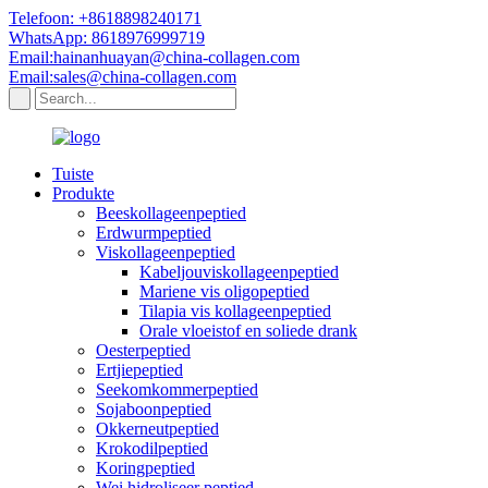
Telefoon: +8618898240171
WhatsApp: 8618976999719
Email:hainanhuayan@china-collagen.com
Email:sales@china-collagen.com
Tuiste
Produkte
Beeskollageenpeptied
Erdwurmpeptied
Viskollageenpeptied
Kabeljouviskollageenpeptied
Mariene vis oligopeptied
Tilapia vis kollageenpeptied
Orale vloeistof en soliede drank
Oesterpeptied
Ertjiepeptied
Seekomkommerpeptied
Sojaboonpeptied
Okkerneutpeptied
Krokodilpeptied
Koringpeptied
Wei hidroliseer peptied