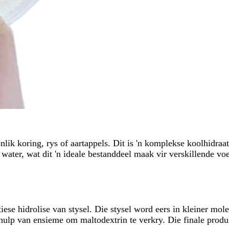
onlik koring, rys of aartappels. Dit is 'n komplekse koolhidraa
n water, wat dit 'n ideale bestanddeel maak vir verskillende v
se hidrolise van stysel. Die stysel word eers in kleiner molek
ehulp van ensieme om maltodextrin te verkry. Die finale prod