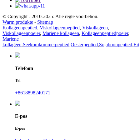
© Copyright - 2010-2025: Alle regte voorbehou.
Warm produkte
-
Sitemap
Kollageenpeptied
,
Viskollageenpeptied
,
Viskollageen
,
Viskollageenpoeier
,
Mariene kollageen
,
Kollageenpeptiedpoeier
,
Mariene
kollageen
,
Seekomkommerpeptied
,
Oesterpeptied
,
Sojaboonpeptied
,
Ert
Telefoon
Tel
+8618898240171
E-pos
E-pos