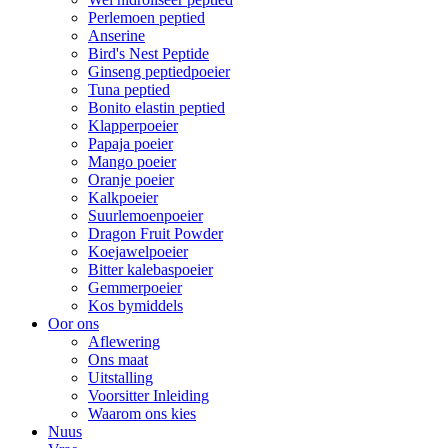
Perlemoen peptied
Anserine
Bird's Nest Peptide
Ginseng peptiedpoeier
Tuna peptied
Bonito elastin peptied
Klapperpoeier
Papaja poeier
Mango poeier
Oranje poeier
Kalkpoeier
Suurlemoenpoeier
Dragon Fruit Powder
Koejawelpoeier
Bitter kalebaspoeier
Gemmerpoeier
Kos bymiddels
Oor ons
Aflewering
Ons maat
Uitstalling
Voorsitter Inleiding
Waarom ons kies
Nuus