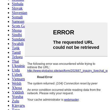
Sinhala
Slovak
Slovenian
Somali
Samoan
Scots Gaelic
Shona
Sindhi
Sundanese
Swahili
Tajik
Tamil
Telugu
Thai
Ukrainian
Urdu
Uzbek
Vietnamese
Welsh
Xhosa
Yiddish
Yoruba
Zulu
Kinyarwanda
Tatar