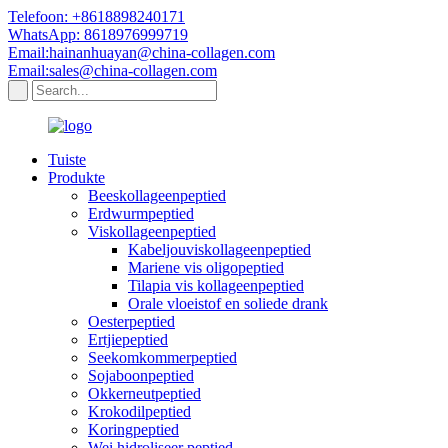
Telefoon: +8618898240171
WhatsApp: 8618976999719
Email:hainanhuayan@china-collagen.com
Email:sales@china-collagen.com
Tuiste
Produkte
Beeskollageenpeptied
Erdwurmpeptied
Viskollageenpeptied
Kabeljouviskollageenpeptied
Mariene vis oligopeptied
Tilapia vis kollageenpeptied
Orale vloeistof en soliede drank
Oesterpeptied
Ertjiepeptied
Seekomkommerpeptied
Sojaboonpeptied
Okkerneutpeptied
Krokodilpeptied
Koringpeptied
Wei hidroliseer peptied