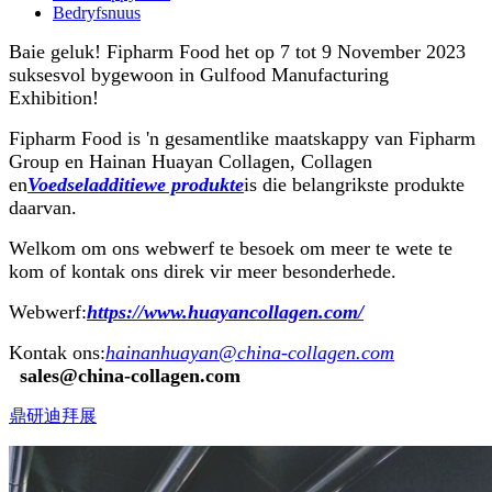
Bedryfsnuus
Baie geluk! Fipharm Food het op 7 tot 9 November 2023
suksesvol bygewoon in Gulfood Manufacturing
Exhibition!
Fipharm Food is 'n gesamentlike maatskappy van Fipharm
Group en Hainan Huayan Collagen, Collagen
en
Voedseladditiewe produkte
is die belangrikste produkte
daarvan.
Welkom om ons webwerf te besoek om meer te wete te
kom of kontak ons ​​direk vir meer besonderhede.
Webwerf:
https://www.huayancollagen.com/
Kontak ons:
hainanhuayan@china-collagen.com
sales@china-collagen.com
鼎研迪拜展